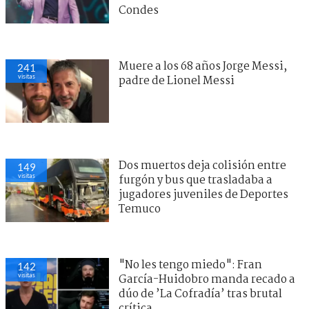
Condes
Muere a los 68 años Jorge Messi,
241
visitas
padre de Lionel Messi
Dos muertos deja colisión entre
149
visitas
furgón y bus que trasladaba a
jugadores juveniles de Deportes
Temuco
"No les tengo miedo": Fran
142
visitas
García-Huidobro manda recado a
dúo de ’La Cofradía’ tras brutal
crítica