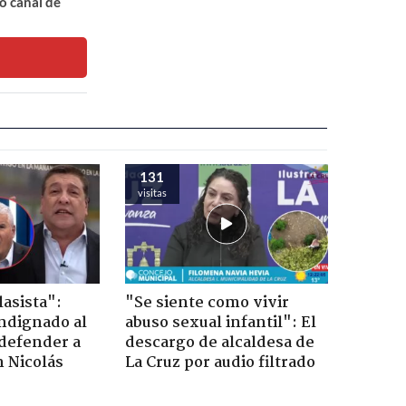
o canal de
131
visitas
lasista":
"Se siente como vivir
ndignado al
abuso sexual infantil": El
defender a
descargo de alcaldesa de
n Nicolás
La Cruz por audio filtrado