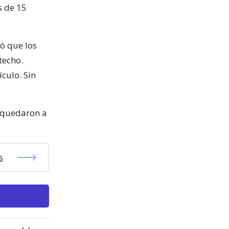
s de 15
ió que los
techo.
ículo. Sin
s quedaron a
s