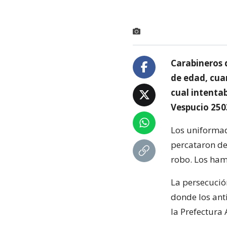
Carabineros d
de edad, cua
cual intenta
Vespucio 250
Los uniformad
percataron de
robo. Los ham
La persecució
donde los ant
la Prefectura 