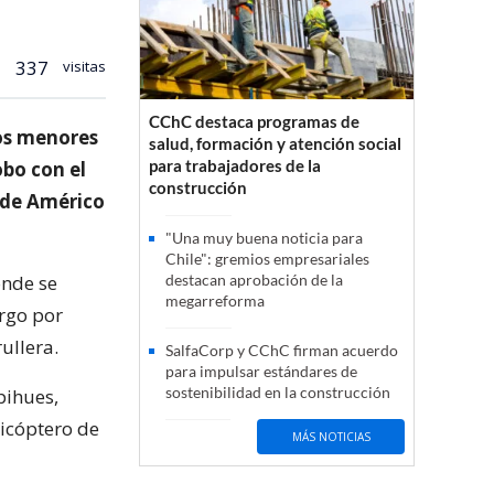
337
visitas
CChC destaca programas de
los menores
salud, formación y atención social
para trabajadores de la
bo con el
construcción
 de Américo
"Una muy buena noticia para
Chile": gremios empresariales
onde se
destacan aprobación de la
megarreforma
argo por
ullera.
SalfaCorp y CChC firman acuerdo
para impulsar estándares de
sostenibilidad en la construcción
pihues,
licóptero de
MÁS NOTICIAS