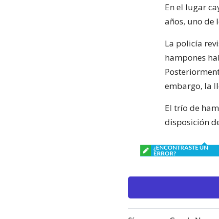
En el lugar c
años, uno de l
La policía rev
hampones habí
Posteriormente
embargo, la ll
El trío de ha
disposición de
¿ENCONTRASTE UN
ERROR?