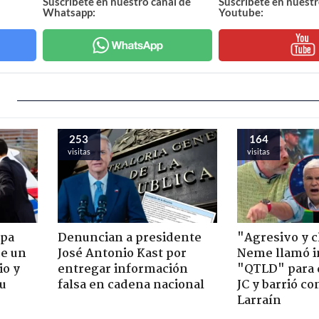
Suscríbete en nuestro canal de
Suscríbete en nuestr
Whatsapp:
Youtube:
253
164
visitas
visitas
apa
Denuncian a presidente
"Agresivo y c
de un
José Antonio Kast por
Neme llamó i
io y
entregar información
"QTLD" para 
su
falsa en cadena nacional
JC y barrió co
Larraín