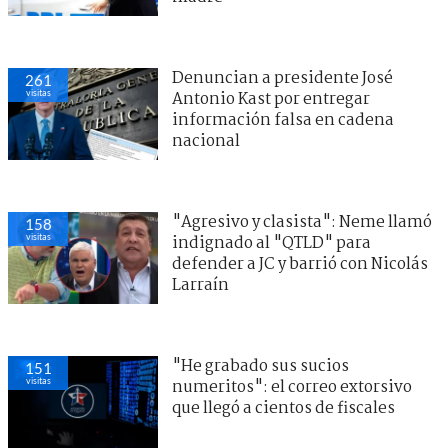
Denuncian a presidente José
261
visitas
Antonio Kast por entregar
información falsa en cadena
nacional
"Agresivo y clasista": Neme llamó
158
visitas
indignado al "QTLD" para
defender a JC y barrió con Nicolás
Larraín
"He grabado sus sucios
151
visitas
numeritos": el correo extorsivo
que llegó a cientos de fiscales