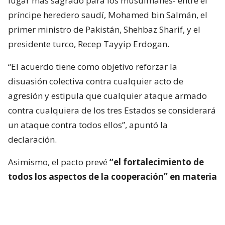
lugar más sagrado para los musulmanes- entre el
príncipe heredero saudí, Mohamed bin Salmán, el
primer ministro de Pakistán, Shehbaz Sharif, y el
presidente turco, Recep Tayyip Erdogan.
“El acuerdo tiene como objetivo reforzar la
disuasión colectiva contra cualquier acto de
agresión y estipula que cualquier ataque armado
contra cualquiera de los tres Estados se considerará
un ataque contra todos ellos”, apuntó la
declaración.
Asimismo, el pacto prevé
“el fortalecimiento de
todos los aspectos de la cooperación” en materia
de defensa
de estos tres países aliados, que en
estos momentos están participando además en los
esfuerzos de mediación para poner fin a las guerras