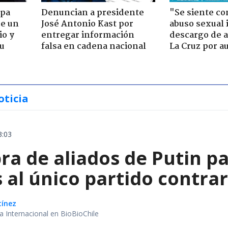
apa
Denuncian a presidente
"Se siente co
de un
José Antonio Kast por
abuso sexual i
io y
entregar información
descargo de a
su
falsa en cadena nacional
La Cruz por au
oticia
3:03
a de aliados de Putin par
 al único partido contrar
tínez
ea Internacional en BioBioChile