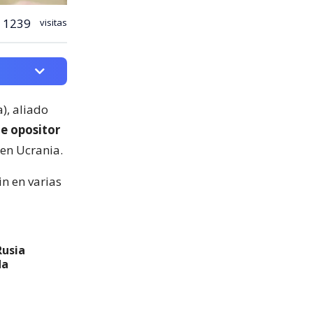
1239
visitas
), aliado
te opositor
en Ucrania.
in en varias
Rusia
da