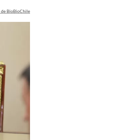
a de BioBioChile