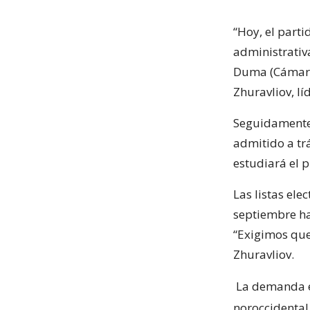
“Hoy, el part
administrativa
Duma (Cámara 
Zhuravliov, lí
Seguidamente,
admitido a trá
estudiará el 
Las listas ele
septiembre ha
“Exigimos que 
Zhuravliov.
La demanda es
noroccidental 