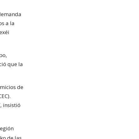
a demanda
os a la
exéi
po,
ció que la
omicios de
CEC).
 insistió
región
oko de las