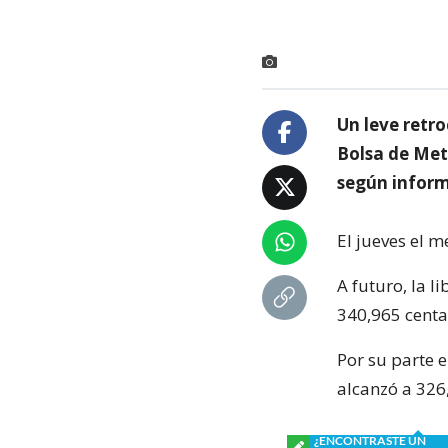
Un leve retro
Bolsa de Meta
según inform
El jueves el m
A futuro, la l
340,965 centa
Por su parte 
alcanzó a 326
¿ENCONTRASTE UN