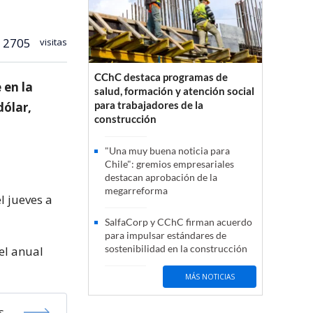
2705
visitas
CChC destaca programas de
 en la
salud, formación y atención social
para trabajadores de la
dólar,
construcción
"Una muy buena noticia para
Chile": gremios empresariales
destacan aprobación de la
megarreforma
l jueves a
SalfaCorp y CChC firman acuerdo
para impulsar estándares de
sostenibilidad en la construcción
el anual
MÁS NOTICIAS
s