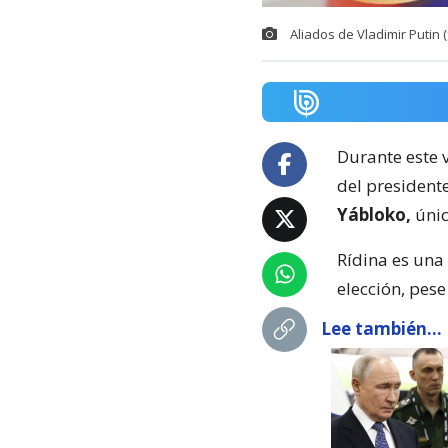
Aliados de Vladimir Putin 
Durante este v
del president
Yábloko,
únic
Rídina es una 
elección, pese
Lee también...