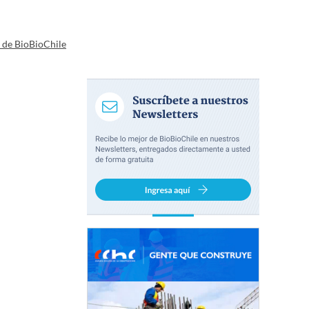
a de BioBioChile