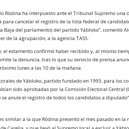
ido Ródina ha interpuesto ante el Tribunal Supremo un
 para cancelar el registro de la lista federal de candidat
Baja del parlamento) del partido Yábloko”, comentó Al
der de la agrupación, a la agencia TASS.
 el estamento confirmó haber recibido y, al mismo tiem
mite la denuncia, tras lo que su servicio de prensa anun
próximo lunes a las 10 de la mañana.
ctorales de Yábloko, partido fundado en 1993, para los c
bían sido aprobadas por la Comisión Electoral Central (
se anule el registro de todos los candidatos a diputado”,
 similar a la que Ródina presentó el mes pasado en la 
de Carelia, y que llevó al Supremo local a excluir a Yábl