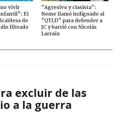
mo vivir
"Agresivo y clasista":
nfantil": El
Neme llamó indignado al
lcaldesa de
"QTLD" para defender a
dio filtrado
JC y barrió con Nicolás
Larraín
a excluir de las
io a la guerra