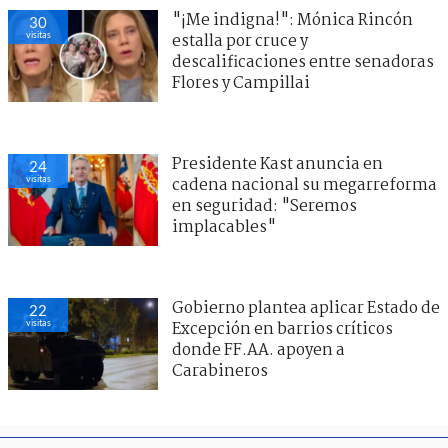
"¡Me indigna!": Mónica Rincón
30
visitas
estalla por cruce y
descalificaciones entre senadoras
Flores y Campillai
Presidente Kast anuncia en
24
visitas
cadena nacional su megarreforma
en seguridad: "Seremos
implacables"
Gobierno plantea aplicar Estado de
22
visitas
Excepción en barrios críticos
donde FF.AA. apoyen a
Carabineros