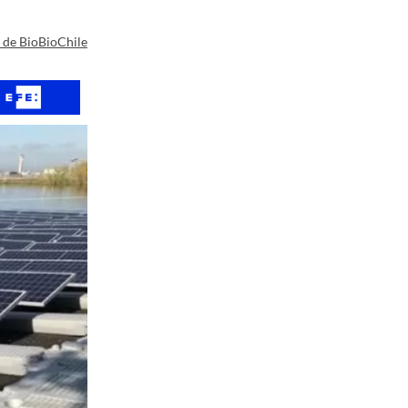
a de BioBioChile