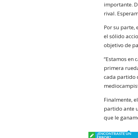
importante. D
rival. Esperam
Por su parte, 
el sólido acc
objetivo de pa
“Estamos en c
primera rueda:
cada partido q
mediocampist
Finalmente, e
partido ante
que le ganamo
¿ENCONTRASTE UN
ERROR?