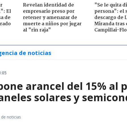
ir
Revelan identidad de
"Se le quita d
": El
empresario preso por
persona": el 
sa de
retener y amenazar de
descargo de 
trado
muerte a niños por jugar
Miranda tras 
al "rin raja"
Campillai-Flo
gencia de noticias
1:05
ne arancel del 15% al pol
paneles solares y semico
 de noticias