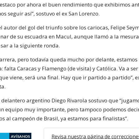
estaco por ahora el buen rendimiento que exhibimos an
os seguir así”, sostuvo el ex San Lorenzo.
el autor del gol del triunfo sobre los cariocas, Felipe Sey
ionar de su escuadra en Macul, aunque llamó a la mesura 
sar a la siguiente ronda.
arrera, pero todavía queda mucho por delante, estamos r
 falta Caracas y Flamengo (de visita) y Católica. Va a ser 
ue viene, será una final. Hay que ir partido a partido”, e
a.
l delantero argentino Diego Rivarola sostuvo que “jugam
 un equipo muy importante, pero tampoco podemos deci
s al campeón de Brasil, ya estamos para finalistas”.
Revisa nuestra página de correccione
AVÍSANOS