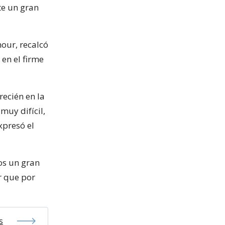
te un gran
mour, recalcó
en el firme
ecién en la
muy difícil,
xpresó el
os un gran
r que por
s