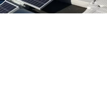
VER RESUMEN
 de Estados Unidos (EEUU), Donald Trump, anunció este 
 un arancel del 15% y un sistema de precios mínimos a l
de polisilicio y sus derivados, el insumo clave para la f
lares y semiconductores
, al considerar que
esas compra
resentan una amenaza para la seguridad nacional
.
clamación no menciona expresamente a China, la decisi
 contexto en el que el país asiático domina la producci