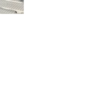
2587
visitas
jueves la
as
abricación
s del
ón se
ón mundial