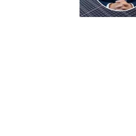
EFE | Edición BBCL
El
presidente
imposición de
importaciones 
de paneles so
exterior rep
Aunque la pro
produce en un