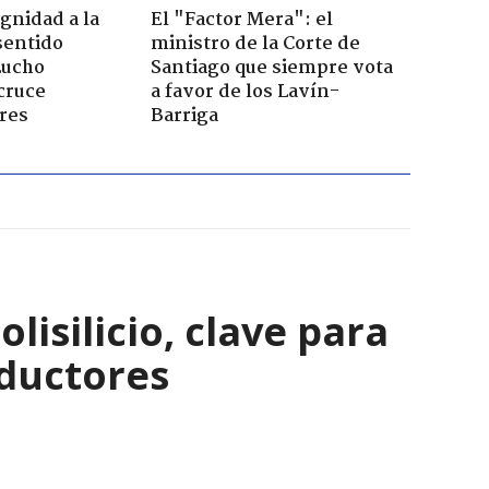
ignidad a la
El "Factor Mera": el
sentido
ministro de la Corte de
Lucho
Santiago que siempre vota
cruce
a favor de los Lavín-
res
Barriga
isilicio, clave para
nductores