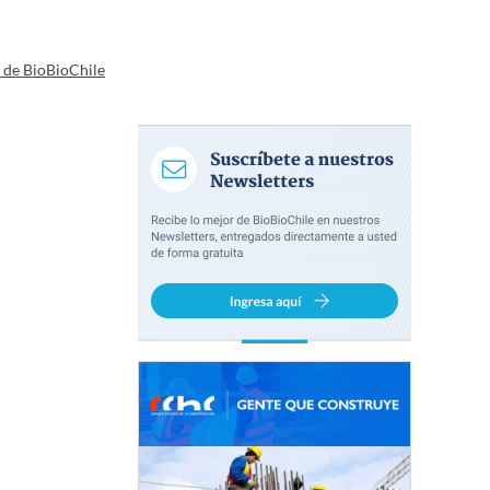
a de BioBioChile