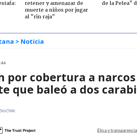
estafa:
retener y amenazar de
de la Pelea" 
muerte a niños por jugar
al "rin raja"
tana
> Noticia
:44
 por cobertura a narcos 
te que baleó a dos carab
BioChile
Ética y transparenci