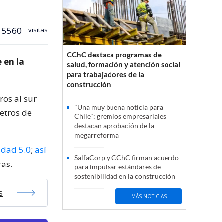
5560
visitas
CChC destaca programas de
 en la
salud, formación y atención social
para trabajadores de la
construcción
ros al sur
"Una muy buena noticia para
etros de
Chile": gremios empresariales
destacan aprobación de la
megarreforma
idad 5.0
;
así
SalfaCorp y CChC firman acuerdo
ras.
para impulsar estándares de
sostenibilidad en la construcción
s
MÁS NOTICIAS