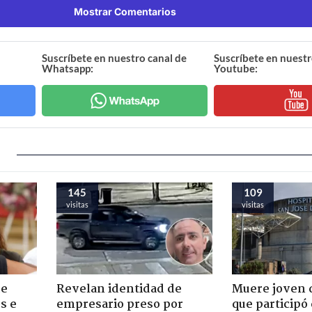
Mostrar Comentarios
Suscríbete en nuestro canal de
Suscríbete en nuestr
Whatsapp:
Youtube:
145
109
visitas
visitas
de
Revelan identidad de
Muere joven 
s e
empresario preso por
que participó