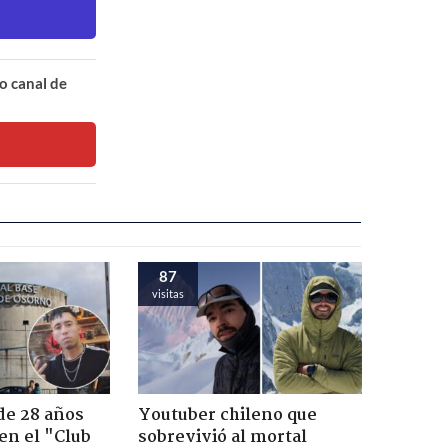
o canal de
87
visitas
de 28 años
Youtuber chileno que
 en el "Club
sobrevivió al mortal