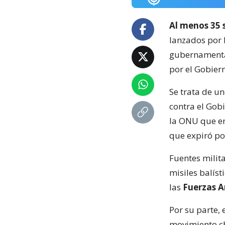
Al menos 35 
lanzados por 
gubernamental
por el Gobier
Se trata de u
contra el Gob
la ONU que en
que expiró p
Fuentes milit
misiles balís
las
Fuerzas 
Por su parte, 
movimiento ch