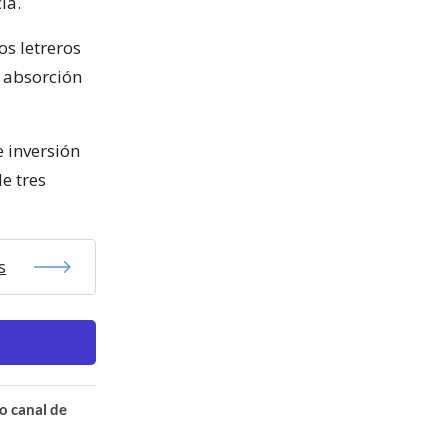
ia.
os letreros
a absorción
e inversión
e tres
s
o canal de