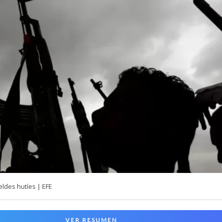
ldes hutíes | EFE
VER RESUMEN