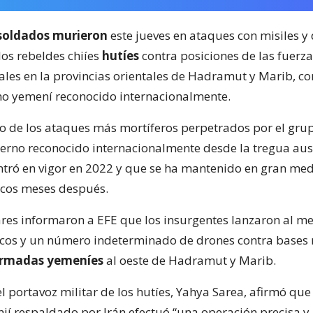
soldados murieron
este jueves en ataques con misiles y
los rebeldes chiíes
hutíes
contra posiciones de las fuerz
es en la provincias orientales de Hadramut y Marib, co
no yemení reconocido internacionalmente.
no de los ataques más mortíferos perpetrados por el gru
ierno reconocido internacionalmente desde la tregua au
tró en vigor en 2022 y que se ha mantenido en gran med
ocos meses después.
ares informaron a EFE que los insurgentes lanzaron al m
ticos y un número indeterminado de drones contra bases 
Armadas yemeníes
al oeste de Hadramut y Marib.
el portavoz militar de los hutíes, Yahya Sarea, afirmó que 
ií respaldado por Irán efectuó “una operación precisa y