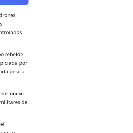
 drones
as
ntroladas
po rebelde
spiciada por
ida pese a
enos nueve
militares de
el
 a gran