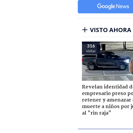
VISTO AHORA
316
visitas
Revelan identidad d
empresario preso p
retener y amenazar
muerte a niños por 
al "rin raja"