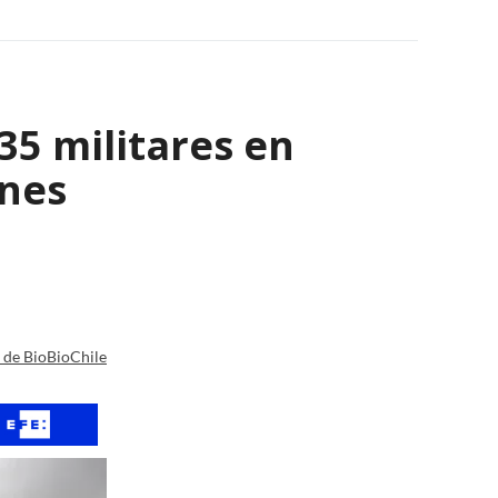
35 militares en
ones
a de BioBioChile