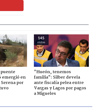
145
visitas
 puente
"Hueón, tenemos
6 emergió en
familia": Silber devela
a Serena por
ante fiscalía pelea entre
tuvo
Vargas y Lagos por pagos
a Migueles