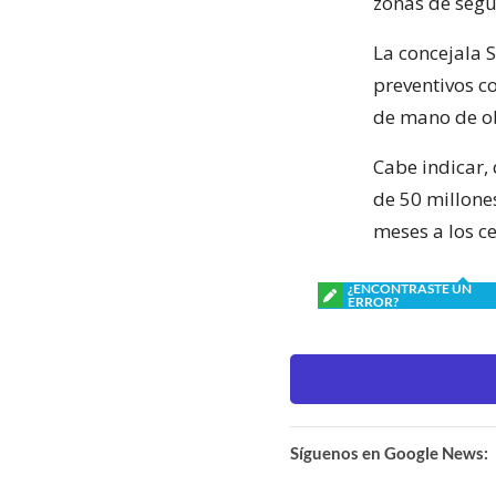
zonas de segu
La concejala 
preventivos co
de mano de ob
Cabe indicar,
de 50 millone
meses a los c
¿ENCONTRASTE UN
ERROR?
Síguenos en Google News: