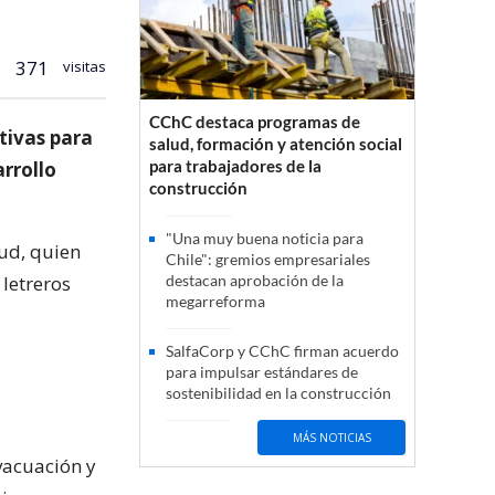
371
visitas
CChC destaca programas de
tivas para
salud, formación y atención social
para trabajadores de la
rrollo
construcción
"Una muy buena noticia para
cud, quien
Chile": gremios empresariales
 letreros
destacan aprobación de la
megarreforma
SalfaCorp y CChC firman acuerdo
para impulsar estándares de
sostenibilidad en la construcción
MÁS NOTICIAS
evacuación y