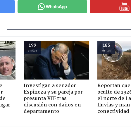
199
185
visitas
visitas
e
Investigan a senador
Reportan que
or
Espinoza y su pareja por
oculto de 192
 de
presunta VIF tras
el norte de L
jugar
discusión con daños en
lluvias y man
departamento
conectividad