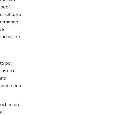
modo”.
 sello, yo
 tremendo
de
mucho, era
ntó por
nas en el
ris
cientemente
ochentero,
al