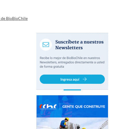
a de BioBioChile