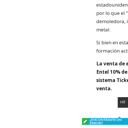
estadounidens
por lo que el
demoledora, i
metal.
Si bien en est
formación act
La venta de 
Entel 10% de
sistema Tick
venta.
t4f
¿ENCONTRASTE UN
ERROR?