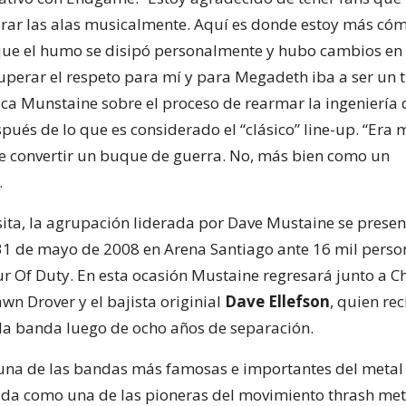
irar las alas musicalmente. Aquí es donde estoy más có
ue el humo se disipó personalmente y hubo cambios en el
uperar el respeto para mí y para Megadeth iba a ser un
lica Munstaine sobre el proceso de rearmar la ingeniería 
ués de lo que es considerado el “clásico” line-up. “Era 
e convertir un buque de guerra. No, más bien como un
.
isita, la agrupación liderada por Dave Mustaine se prese
 31 de mayo de 2008 en Arena Santiago ante 16 mil perso
r Of Duty. En esta ocasión Mustaine regresará junto a Ch
wn Drover y el bajista originial
Dave Ellefson
, quien re
 la banda luego de ocho años de separación.
na de las bandas más famosas e importantes del metal 
ada como una de las pioneras del movimiento thrash met