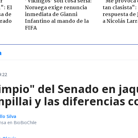
ir
’Vikingos’ son cosa seria:
"Me provoca 
": El
Noruega exige renuncia
tan clasista":
sa de
inmediata de Gianni
respuesta de 
trado
Infantino al mando de la
a Nicolás Lar
FIFA
a
9:22
limpio" del Senado en jaq
pillai y las diferencias 
lo Silva
nsa en BioBioChile