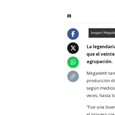
Imagen: Megade
La legendari
que el veinte
agrupación.
Megadeth tamb
producción di
según medios 
veces, hasta l
“Fue una buen
el proceso cr