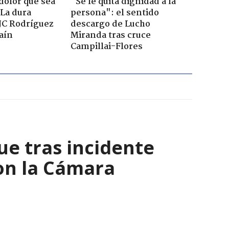
dolor que sea
"Se le quita dignidad a la
 La dura
persona": el sentido
JC Rodríguez
descargo de Lucho
raín
Miranda tras cruce
Campillai-Flores
ue tras incidente
con la Cámara