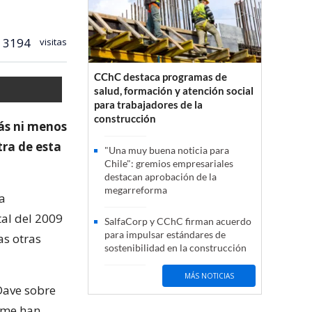
3194
visitas
CChC destaca programas de
salud, formación y atención social
para trabajadores de la
construcción
ás ni menos
tra de esta
"Una muy buena noticia para
Chile": gremios empresariales
destacan aprobación de la
megarreforma
a
al del 2009
SalfaCorp y CChC firman acuerdo
para impulsar estándares de
as otras
sostenibilidad en la construcción
MÁS NOTICIAS
 Dave sobre
e me han