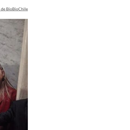
a de BioBioChile