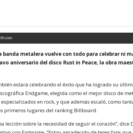
th.com
a banda metalera vuelve con todo para celebrar ni m
avo aniversario del disco Rust in Peace, la obra maes
ién estará celebrando el éxito que ha logrado su últim
scográfica Endgame, elegida como el mejor disco de met
especializados en rock, y que además escaló, como tant
os primeros lugares del ranking Billboard.
a lección sobre la necesidad de seguir el corazón”, dice
eativo con Endgame. “Estoy agradecido de tener fans qu