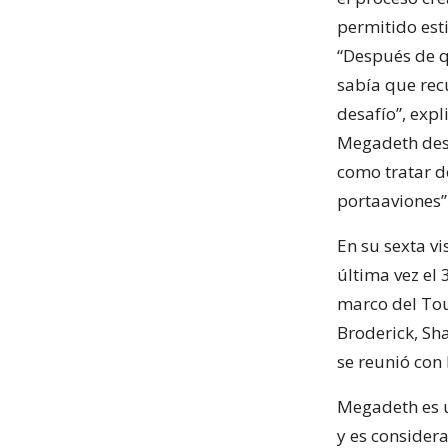
permitido est
“Después de q
sabía que rec
desafío”, exp
Megadeth desp
como tratar d
portaaviones”
En su sexta v
última vez el
marco del Tou
Broderick, Sha
se reunió con
Megadeth es u
y es consider