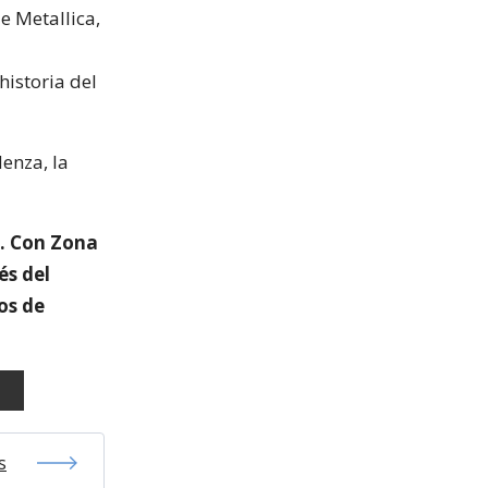
e Metallica,
istoria del
Menza, la
o. Con Zona
és del
os de
s