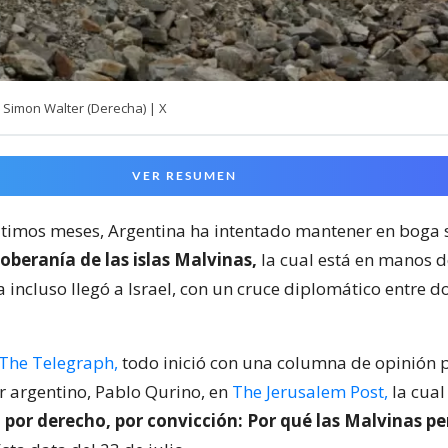
y Simon Walter (Derecha) | X
VER RESUMEN
ltimos meses, Argentina ha intentado mantener en boga 
soberanía de las islas Malvinas,
la cual está en manos d
 incluso llegó a Israel, con un cruce diplomático entre do
The Telegraph,
todo inició con una columna de opinión 
er argentino, Pablo Qurino, en
The Jerusalem Post,
la cual 
, por derecho, por convicción: Por qué las Malvinas p