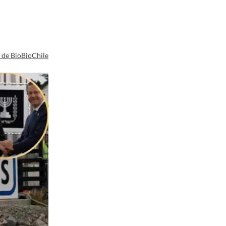
a de BioBioChile