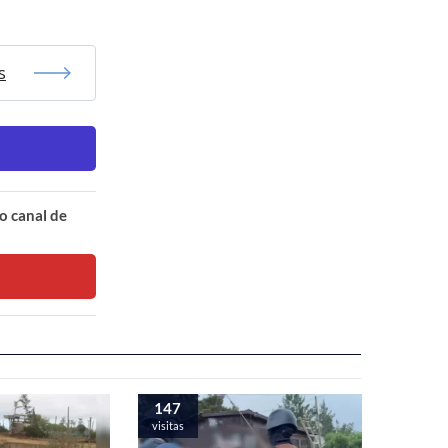
s
o canal de
147
visitas