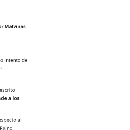
or Malvinas
mo intento de
e
escrito
de a los
especto al
 Reino