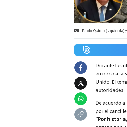
Pablo Quirno (Izquierda) 
Durante los ú
en torno a la
Unido. El tema
autoridades.
De acuerdo a
por el cancill
“Por historia