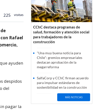
225
visitas
CChC destaca programas de
 de
salud, formación y atención social
para trabajadores de la
a con Rafael
construcción
Comercio,
"Una muy buena noticia para
Chile": gremios empresariales
s que ayuden
destacan aprobación de la
megarreforma
SalfaCorp y CChC firman acuerdo
os despidos
para impulsar estándares de
sostenibilidad en la construcción
o del
MÁS NOTICIAS
sin pagar la