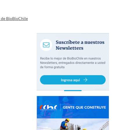
a de BioBioChile