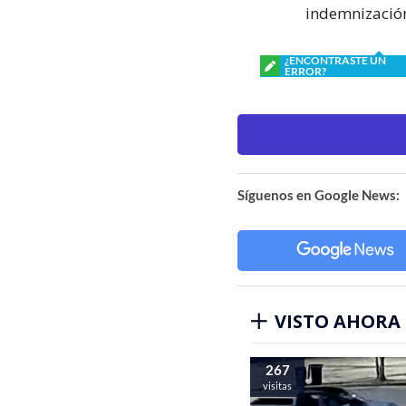
indemnización
¿ENCONTRASTE UN
ERROR?
Síguenos en Google News:
VISTO AHORA
267
visitas