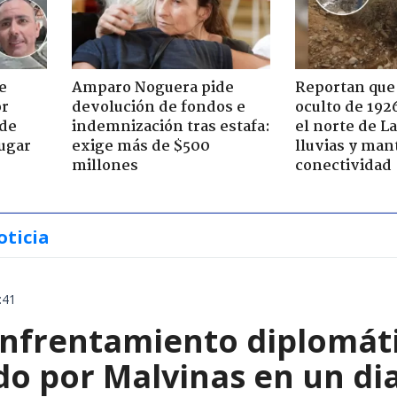
e
Amparo Noguera pide
Reportan que
or
devolución de fondos e
oculto de 192
 de
indemnización tras estafa:
el norte de L
jugar
exige más de $500
lluvias y man
millones
conectividad
oticia
:41
enfrentamiento diplomáti
o por Malvinas en un dia