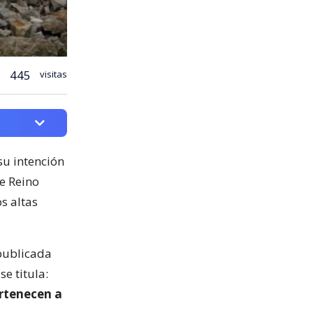
445
visitas
su intención
e Reino
s altas
publicada
se titula:
ertenecen a