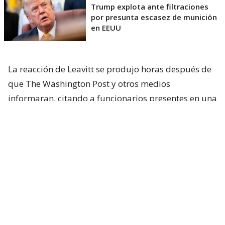
Trump explota ante filtraciones
por presunta escasez de munición
en EEUU
La reacción de Leavitt se produjo horas después de
que The Washington Post y otros medios
informaran, citando a funcionarios presentes en una
reunión celebrada el viernes pasado, que
Trump
había expresado su frustración por no haber sido
informado oportunamente sobre una
preocupante escasez de municiones en Oriente
Medio.
Según el diario, el episodio ocurrió al margen de
una reunión del gabinete, cuando Trump recriminó
a Hegseth que creía que el problema del