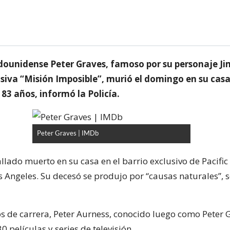
adounidense Peter Graves, famoso por su personaje Ji
visiva “Misión Imposible”, murió el domingo en su cas
 83 años, informó la Policía.
Peter Graves | IMDb
allado muerto en su casa en el barrio exclusivo de Pacific
s Angeles. Su decesó se produjo por “causas naturales”, 
os de carrera, Peter Aurness, conocido luego como Peter 
 películas y series de televisión.