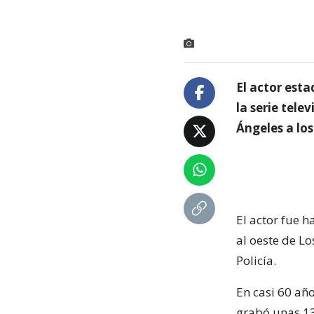
El actor est
la serie tele
Ángeles a los
El actor fue h
al oeste de Lo
Policía.
En casi 60 añ
grabó unas 130