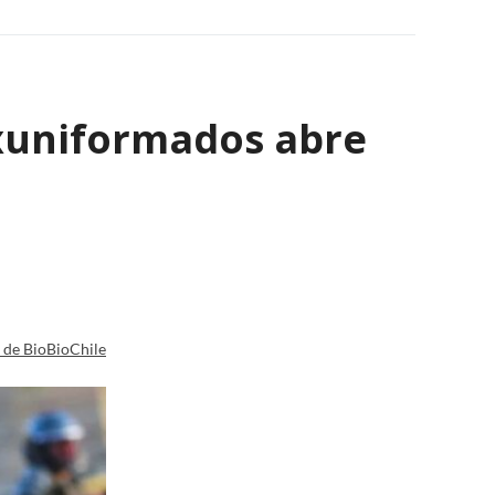
exuniformados abre
a de BioBioChile