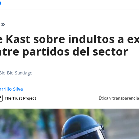
a
:08
e Kast sobre indultos a 
tre partidos del sector
Bío Bío Santiago
rillo Silva
Ética y transparenci