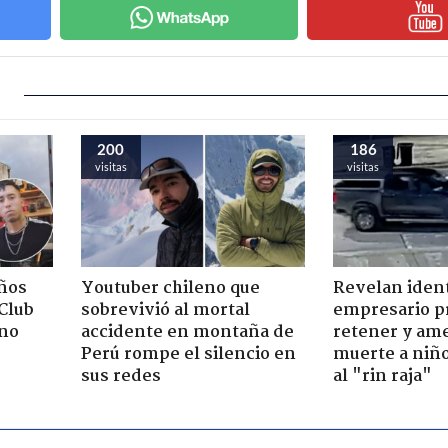
200
186
visitas
visitas
ños
Youtuber chileno que
Revelan iden
"Club
sobrevivió al mortal
empresario p
rno
accidente en montaña de
retener y am
Perú rompe el silencio en
muerte a niño
sus redes
al "rin raja"