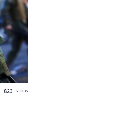
823
visitas
dente José