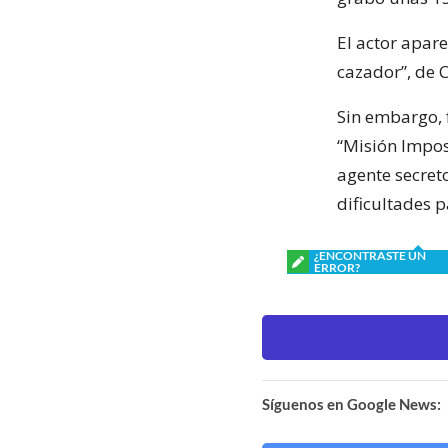
El actor apare
cazador”, de C
Sin embargo, f
“Misión Imposi
agente secret
dificultades p
¿ENCONTRASTE UN
ERROR?
Síguenos en Google News: