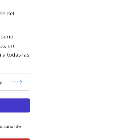
he del
 serie
ps, un
 a todas las
s
o canal de