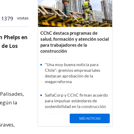
1379
visitas
CChC destaca programas de
m Phelps en
salud, formación y atención social
para trabajadores de la
a de Los
construcción
"Una muy buena noticia para
Chile": gremios empresariales
destacan aprobación de la
megarreforma
 Palisades,
SalfaCorp y CChC firman acuerdo
para impulsar estándares de
según la
sostenibilidad en la construcción
MÁS NOTICIAS
Graves,