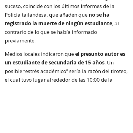
suceso, coincide con los últimos informes de la
Policía tailandesa, que añaden que
no se ha
registrado la muerte de ningún estudiante
, al
contrario de lo que se había informado
previamente.
Medios locales indicaron que
el presunto autor es
un estudiante de secundaria de 15 años
. Un
posible “estrés académico” sería la razón del tiroteo,
el cual tuvo lugar alrededor de las 10:00 de la
mañana, hora local.
Las autoridades indicaron que el sospechoso se
encontraba dentro de la sala de computadores del
colegio, identificado por medios locales como la
Escuela Debsirin Nonthaburi,
situada unos 15