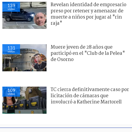
Revelan identidad de empresario
139
visitas
preso por retener y amenazar de
muerte a niños por jugar al "rin
raja"
Muere joven de 28 años que
131
visitas
participó en el "Club de la Pelea"
de Osorno
TC cierra definitivamente caso por
109
visitas
licitación de cámaras que
involucró a Katherine Martorell