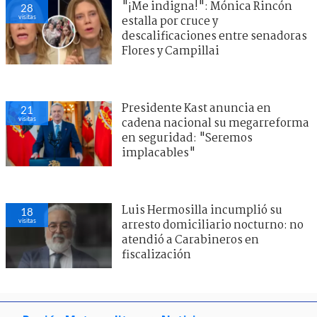
"¡Me indigna!": Mónica Rincón
28
visitas
estalla por cruce y
descalificaciones entre senadoras
Flores y Campillai
Presidente Kast anuncia en
21
visitas
cadena nacional su megarreforma
en seguridad: "Seremos
implacables"
Luis Hermosilla incumplió su
18
visitas
arresto domiciliario nocturno: no
atendió a Carabineros en
fiscalización