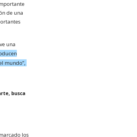
importante
ión de una
portantes
eve una
producen
el mundo”,
rte, busca
 marcado los