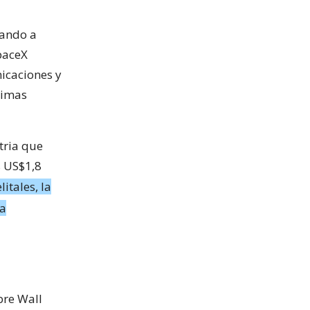
zando a
paceX
nicaciones y
ximas
tria que
s US$1,8
litales, la
la
bre Wall