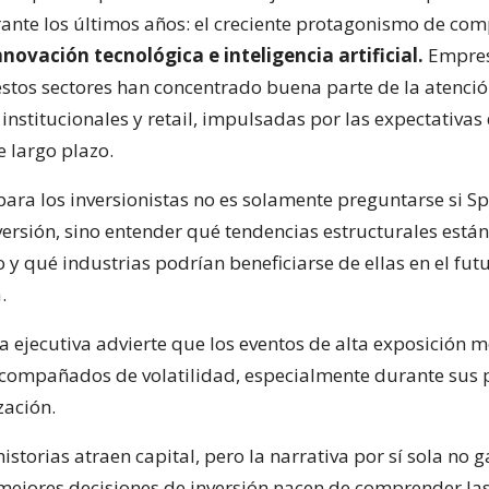
nte los últimos años: el creciente protagonismo de co
nnovación tecnológica e inteligencia artificial.
Empre
estos sectores han concentrado buena parte de la atenci
 institucionales y retail, impulsadas por las expectativas
e largo plazo.
para los inversionistas no es solamente preguntarse si S
ersión, sino entender qué tendencias estructurales están
y qué industrias podrían beneficiarse de ellas en el fut
.
a ejecutiva advierte que los eventos de alta exposición 
acompañados de volatilidad, especialmente durante sus
zación.
istorias atraen capital, pero la narrativa por sí sola no 
 mejores decisiones de inversión nacen de comprender las