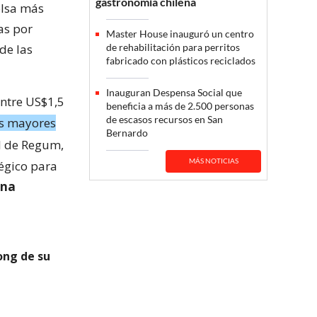
gastronomía chilena
olsa más
as por
Master House inauguró un centro
de las
de rehabilitación para perritos
fabricado con plásticos reciclados
Inauguran Despensa Social que
entre US$1,5
beneficia a más de 2.500 personas
de escasos recursos en San
as mayores
Bernardo
l de Regum,
MÁS NOTICIAS
égico para
una
ong de su