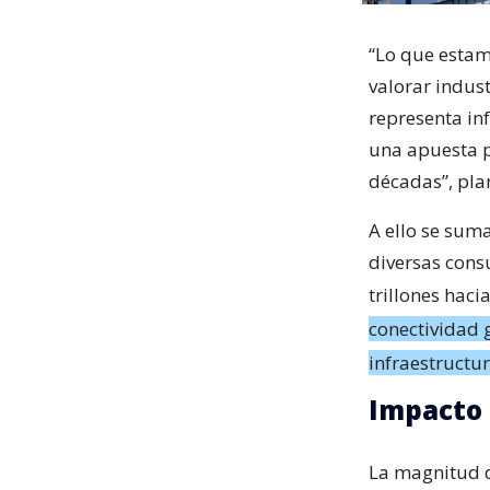
“Lo que estam
valorar indus
representa in
una apuesta p
décadas”, pla
A ello se sum
diversas cons
trillones hac
conectividad g
infraestructur
Impacto 
La magnitud d