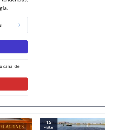
gía.
s
o canal de
15
visitas