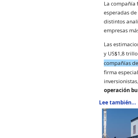
La compañía f
esperadas de 
distintos anal
empresas más
Las estimacio
y US$1,8 trill
compañías del
firma especia
inversionistas
operación bur
Lee también...