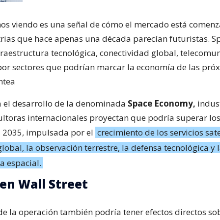
os viendo es una señal de cómo el mercado está comen
trias que hace apenas una década parecían futuristas. S
fraestructura tecnológica, conectividad global, telecomu
or sectores que podrían marcar la economía de las pró
ntea
a el desarrollo de la denominada
Space Economy,
indus
ultoras internacionales proyectan que podría superar lo
ia 2035, impulsada por el
crecimiento de los servicios sate
lobal, la observación terrestre, la defensa tecnológica y 
a espacial.
en Wall Street
e la operación también podría tener efectos directos so