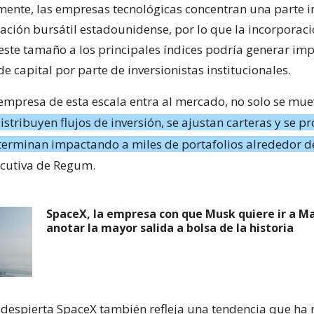
lmente, las empresas tecnológicas concentran una parte 
ización bursátil estadounidense, por lo que la incorporac
ste tamaño a los principales índices podría generar im
 capital por parte de inversionistas institucionales.
mpresa de esta escala entra al mercado, no solo se mu
istribuyen flujos de inversión, se ajustan carteras y se 
erminan impactando a miles de portafolios alrededor d
jecutiva de Regum.
SpaceX, la empresa con que Musk quiere ir a Ma
anotar la mayor salida a bolsa de la historia
e despierta SpaceX también refleja una tendencia que ha