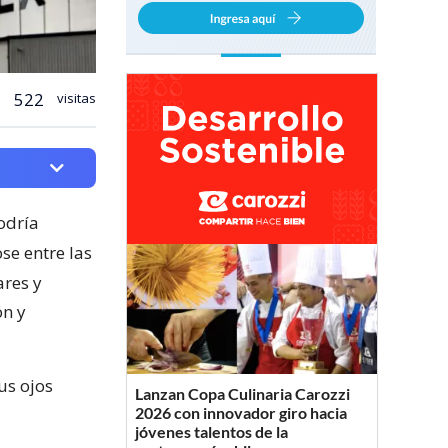
522
visitas
odría
e entre las
ares y
ón y
us ojos
Lanzan Copa Culinaria Carozzi
2026 con innovador giro hacia
jóvenes talentos de la