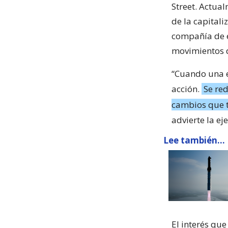
Street. Actua
de la capital
compañía de e
movimientos de
“Cuando una e
acción.
Se red
cambios que t
advierte la e
Lee también...
El interés qu