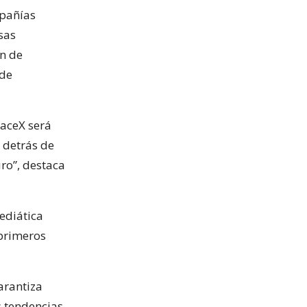
mpañías
sas
ón de
 de
paceX será
 detrás de
uro”, destaca
mediática
 primeros
garantiza
 tendencias,