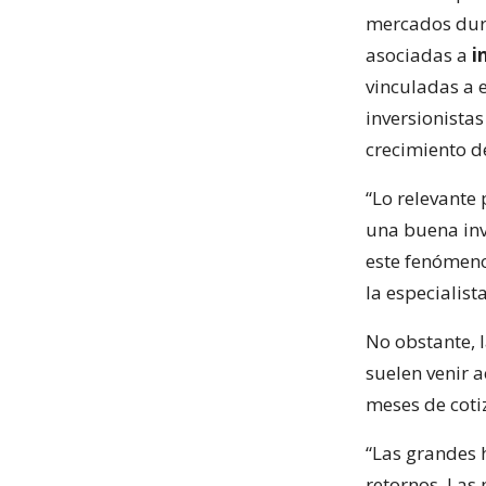
mercados dura
asociadas a
i
vinculadas a 
inversionistas
crecimiento d
“Lo relevante 
una buena inv
este fenómeno 
la especialista
No obstante, l
suelen venir 
meses de coti
“Las grandes h
retornos. Las