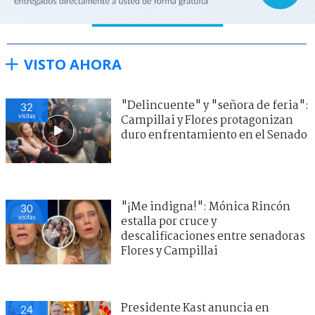
VISTO AHORA
"Delincuente" y "señora de feria":
32
visitas
Campillai y Flores protagonizan
duro enfrentamiento en el Senado
"¡Me indigna!": Mónica Rincón
30
visitas
estalla por cruce y
descalificaciones entre senadoras
Flores y Campillai
Presidente Kast anuncia en
24