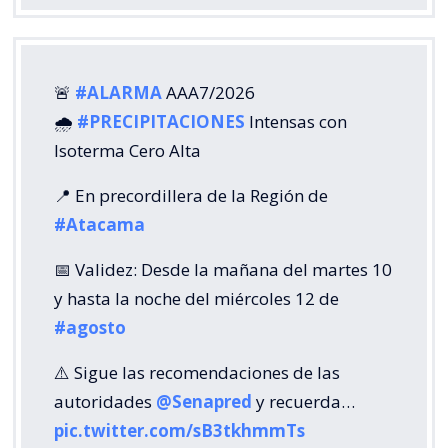
🚨
#ALARMA
AAA7/2026
🌧️
#PRECIPITACIONES
Intensas con
Isoterma Cero Alta
📍 En precordillera de la Región de
#Atacama
📅 Validez: Desde la mañana del martes 10
y hasta la noche del miércoles 12 de
#agosto
⚠️ Sigue las recomendaciones de las
autoridades
@Senapred
y recuerda…
pic.twitter.com/sB3tkhmmTs