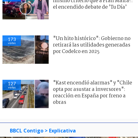
mismo criterio que a Fran Maira?:
el encendido debate de ’Tu Día’
"Un hito histórico": Gobierno no
173
visitas
retirará las utilidades generadas
por Codelco en 2025
"Kast encendió alarmas" y "Chile
127
visitas
opta por asustar a inversores":
reacción en España por freno a
obras
BBCL Contigo
> Explicativa