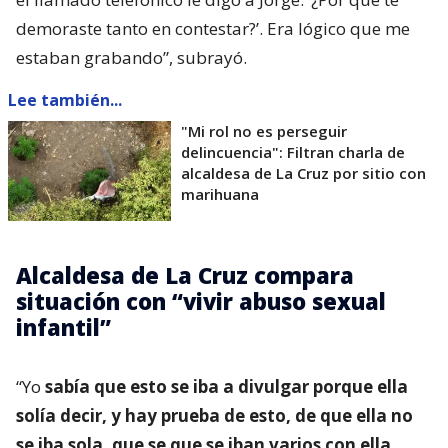
demoraste tanto en contestar?’. Era lógico que me
estaban grabando”, subrayó.
Lee también...
"Mi rol no es perseguir
delincuencia": Filtran charla de
alcaldesa de La Cruz por sitio con
marihuana
Alcaldesa de La Cruz compara
situación con “vivir abuso sexual
infantil”
“Yo
sabía que esto se iba a divulgar porque ella
solía decir, y hay prueba de esto, de que ella no
se iba sola, que se que se iban varios con ella
.