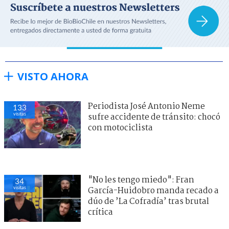
VISTO AHORA
Periodista José Antonio Neme
133
visitas
sufre accidente de tránsito: chocó
con motociclista
"No les tengo miedo": Fran
34
visitas
García-Huidobro manda recado a
dúo de ’La Cofradía’ tras brutal
crítica