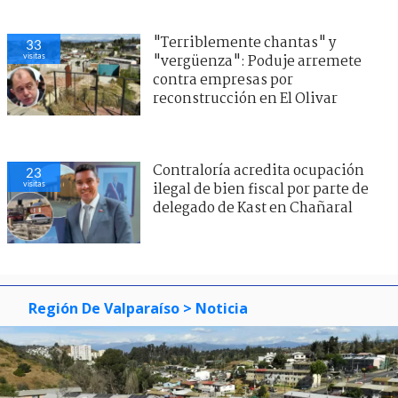
"Terriblemente chantas" y
33
visitas
"vergüenza": Poduje arremete
contra empresas por
reconstrucción en El Olivar
Contraloría acredita ocupación
23
visitas
ilegal de bien fiscal por parte de
delegado de Kast en Chañaral
Región De Valparaíso
> Noticia