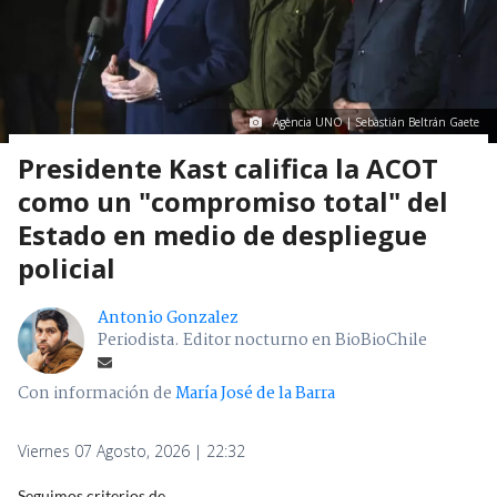
Agencia UNO | Sebastián Beltrán Gaete
Presidente Kast califica la ACOT
como un "compromiso total" del
Estado en medio de despliegue
policial
Antonio Gonzalez
Periodista. Editor nocturno en BioBioChile
Con información de
María José de la Barra
Viernes 07 Agosto, 2026 | 22:32
Seguimos criterios de