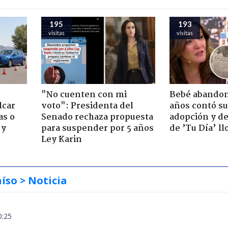
195
193
visitas
visitas
"No cuenten con mi
Bebé abandon
lcar
voto": Presidenta del
años contó su
as o
Senado rechaza propuesta
adopción y de
 y
para suspender por 5 años
de ’Tu Día’ l
Ley Karin
aíso
> Noticia
0:25