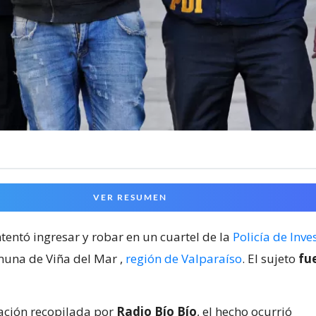
VER RESUMEN
tentó ingresar y robar en un cuartel de la
Policía de Inve
omuna de Viña del Mar
,
región de Valparaíso
. El sujeto
fu
ación recopilada por
Radio Bío Bío
, el hecho ocurrió