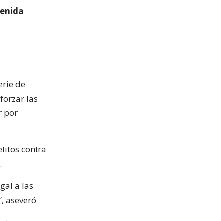
venida
serie de
forzar las
r por
litos contra
.
gal a las
, aseveró.