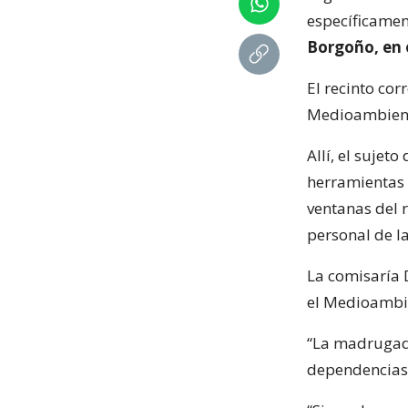
específicamen
Borgoño, en e
El recinto cor
Medioambiente
Allí, el sujeto
herramientas p
ventanas del r
personal de la
La comisaría 
el Medioambie
“La madrugada
dependencias 