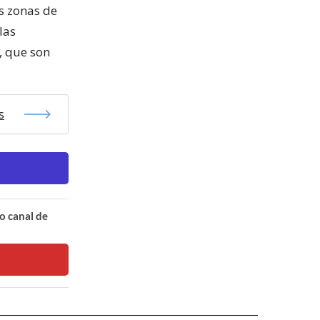
s zonas de
las
, que son
s
o canal de