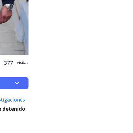
377
visitas
stigaciones
e detenido