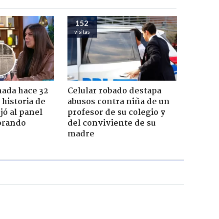
152
visitas
ada hace 32
Celular robado destapa
 historia de
abusos contra niña de un
jó al panel
profesor de su colegio y
lorando
del conviviente de su
madre