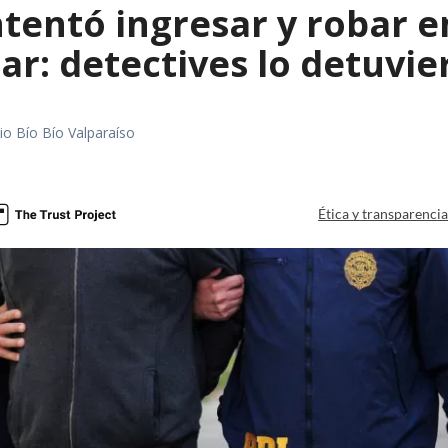
entó ingresar y robar en
ar: detectives lo detuvie
io Bío Bío Valparaíso
a
Ética y transparenci