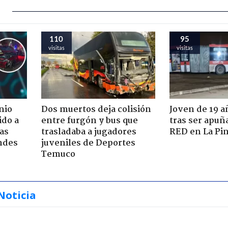
110
95
visitas
visitas
nio
Dos muertos deja colisión
Joven de 19 
ido a
entre furgón y bus que
tras ser apuñ
ras
trasladaba a jugadores
RED en La Pi
ndes
juveniles de Deportes
Temuco
Noticia