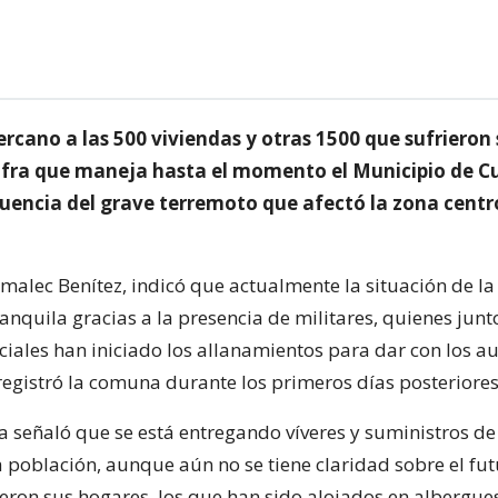
cano a las 500 viviendas y otras 1500 que sufrieron 
cifra que maneja hasta el momento el Municipio de C
encia del grave terremoto que afectó la zona centro
imalec Benítez, indicó que actualmente la situación de la
nquila gracias a la presencia de militares, quienes junt
ciales han iniciado los allanamientos para dar con los au
egistró la comuna durante los primeros días posteriores
a señaló que se está entregando víveres y suministros d
a población, aunque aún no se tiene claridad sobre el fu
eron sus hogares, los que han sido alojados en albergue