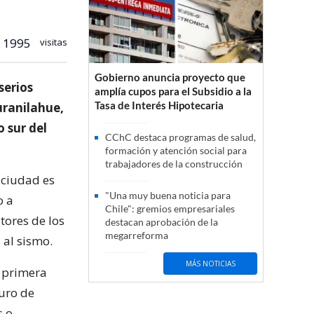
1995
visitas
Gobierno anuncia proyecto que
serios
amplía cupos para el Subsidio a la
Tasa de Interés Hipotecaria
uranilahue,
 sur del
CChC destaca programas de salud,
formación y atención social para
trabajadores de la construcción
 ciudad es
"Una muy buena noticia para
o a
Chile": gremios empresariales
tores de los
destacan aprobación de la
megarreforma
 al sismo.
MÁS NOTICIAS
e primera
turo de
s o