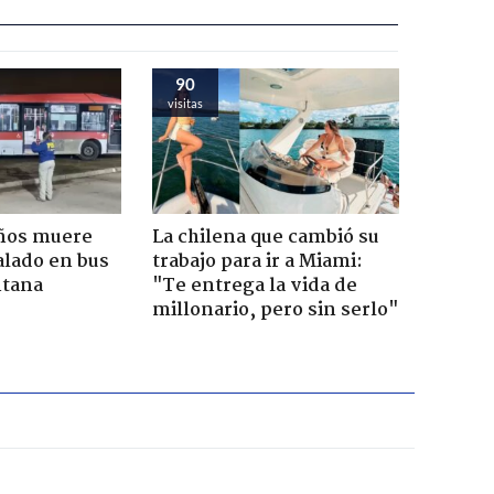
90
visitas
años muere
La chilena que cambió su
alado en bus
trabajo para ir a Miami:
ntana
"Te entrega la vida de
millonario, pero sin serlo"