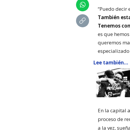
“Puedo decir 
También est
Tenemos conv
es que hemos 
queremos mant
especializado
Lee también...
En la capital 
proceso de re
a la vez, sueñ