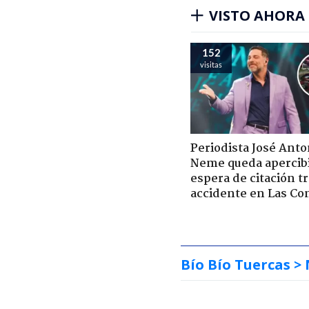
VISTO AHORA
152
visitas
Periodista José Anto
Neme queda apercib
espera de citación t
accidente en Las Co
Bío Bío Tuercas
> 