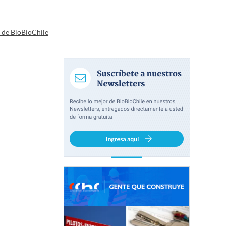
a de BioBioChile