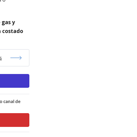
 gas y
a costado
s
o canal de