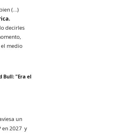
bien (…)
ica.
o decirles
 momento,
 el medio
Bull: "Era el
raviesa un
P en 2027
y