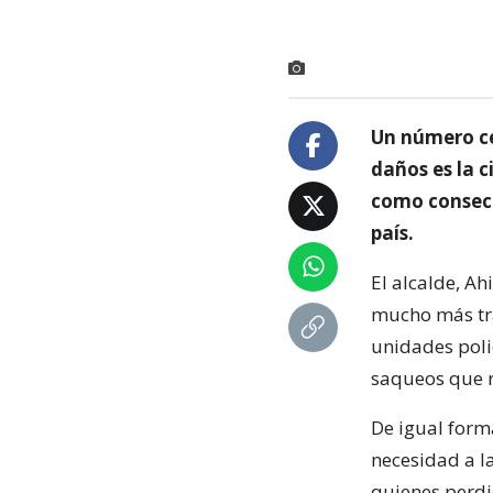
Un número cer
daños es la 
como consecu
país.
El alcalde, Ah
mucho más tra
unidades poli
saqueos que r
De igual form
necesidad a l
quienes perdi