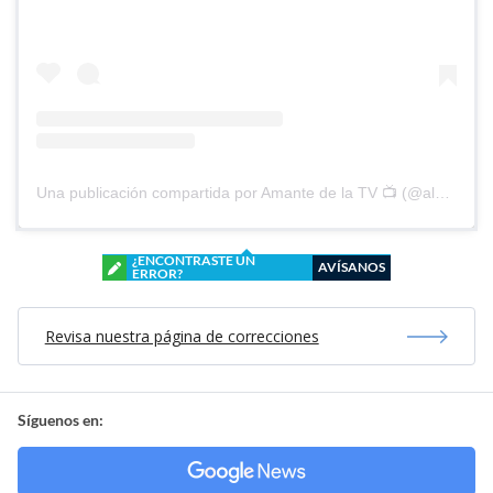
Una publicación compartida por Amante de la TV 📺 (@alguien_te_observa)
¿ENCONTRASTE UN
AVÍSANOS
ERROR?
Revisa nuestra página de correcciones
Síguenos en: