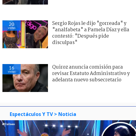
Sergio Rojas le dijo "gorreada" y
20
visitas
"analfabeta" a Pamela Díaz y ella
contestó: "Después pide
disculpas"
Quiroz anuncia comisión para
16
visitas
revisar Estatuto Administrativo y
adelanta nuevo subsecretario
Espectáculos Y TV
> Noticia