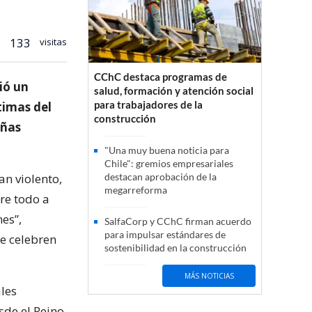
133
visitas
CChC destaca programas de
ió un
salud, formación y atención social
para trabajadores de la
timas del
construcción
añas
"Una muy buena noticia para
Chile": gremios empresariales
an violento,
destacan aprobación de la
megarreforma
re todo a
es”,
SalfaCorp y CChC firman acuerdo
para impulsar estándares de
se celebren
sostenibilidad en la construcción
MÁS NOTICIAS
ales
esde el Reino