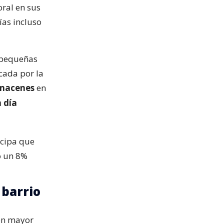
ral en sus
ías incluso
 pequeñas
cada por la
lmacenes
en
n día
icipa que
o un 8%
 barrio
con mayor