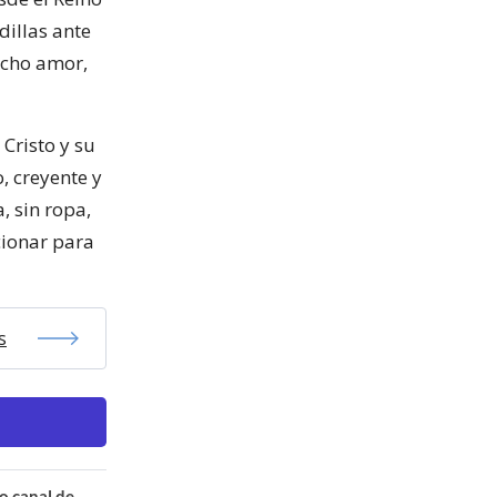
dillas ante
ucho amor,
Cristo y su
, creyente y
, sin ropa,
cionar para
s
o canal de