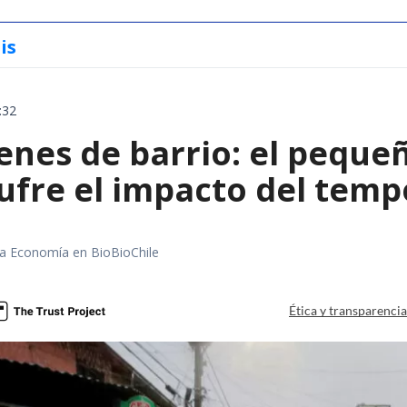
is
:32
enes de barrio: el peque
ufre el impacto del temp
rea Economía en BioBioChile
Ética y transparenci