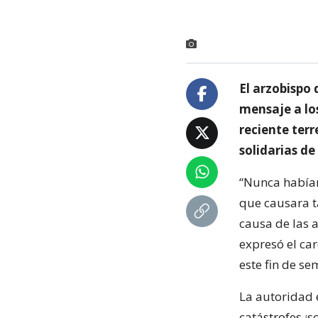
El arzobispo 
mensaje a los
reciente ter
solidarias d
“Nunca habíam
que causara t
causa de las 
expresó el car
este fin de se
La autoridad 
catástrofes ¡s