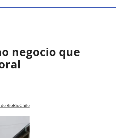
ño negocio que
oral
a de BioBioChile