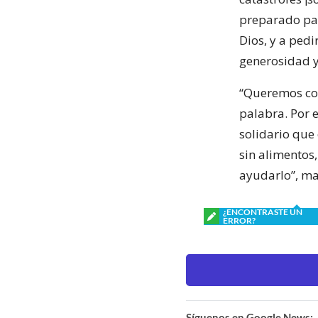
preparado para
Dios, y a ped
generosidad y
“Queremos con
palabra. Por 
solidario que 
sin alimentos
ayudarlo”, ma
¿ENCONTRASTE UN
ERROR?
Síguenos en Google News: