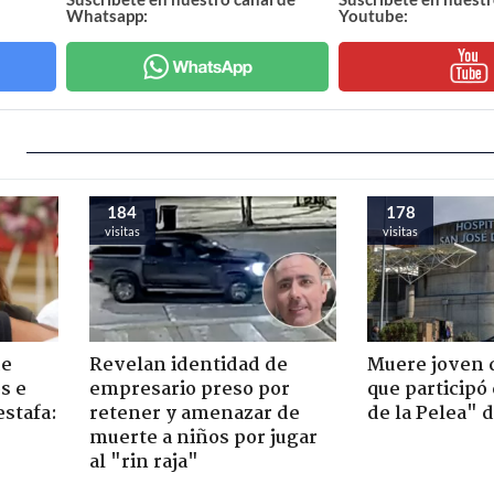
Whatsapp:
Youtube:
184
178
visitas
visitas
de
Revelan identidad de
Muere joven 
s e
empresario preso por
que participó
estafa:
retener y amenazar de
de la Pelea" 
muerte a niños por jugar
al "rin raja"