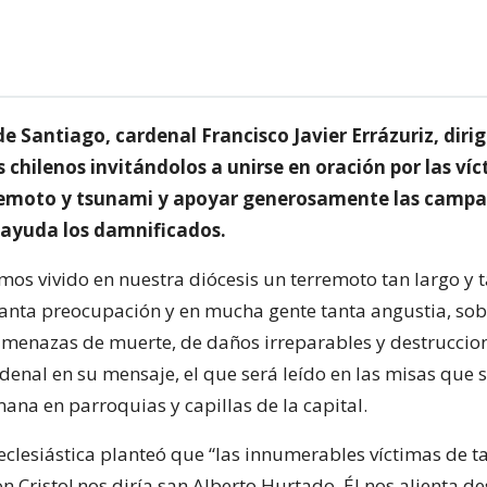
de Santiago, cardenal Francisco Javier Errázuriz, dirig
 chilenos invitándolos a unirse en oración por las víc
remoto y tsunami y apoyar generosamente las camp
e ayuda los damnificados.
os vivido en nuestra diócesis un terremoto tan largo y t
anta preocupación y en mucha gente tanta angustia, sob
amenazas de muerte, de daños irreparables y destruccion
denal en su mensaje, el que será leído en las misas que 
mana en parroquias y capillas de la capital.
eclesiástica planteó que “las innumerables víctimas de t
on Cristo! nos diría san Alberto Hurtado. Él nos alienta d