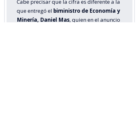
Cabe precisar que la cifra es diferente a la
que entregó el
biministro de Economía y
Minería, Daniel Mas
, quien en el anuncio
indicó: “El Presidente ha tomado la
decisión fiscal, patrimonial y política de
autorizar a Codelco a capitalizar el 100%
de las utilidades correspondientes al
ejercicio 2025,
lo que representa
inyección directa de aproximadamente
US$2.423 millones que permanecerán
íntegramente en la empresa”
.
Para los trabajadores, la medida constituye
“una
noticia alentadora”
y refuerza su planteamiento