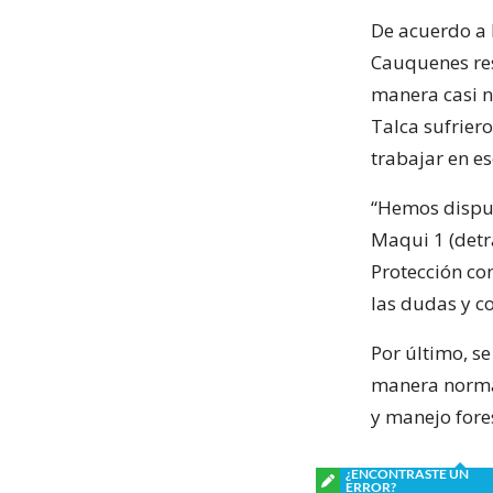
De acuerdo a l
Cauquenes res
manera casi n
Talca sufrier
trabajar en es
“Hemos dispue
Maqui 1 (detr
Protección co
las dudas y c
Por último, s
manera normal
y manejo fores
¿ENCONTRASTE UN
ERROR?