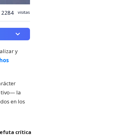
2284
visitas
alizar y
chos
rácter
utivo— la
idos en los
efuta crítica