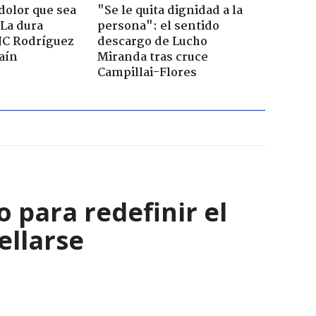
dolor que sea
"Se le quita dignidad a la
 La dura
persona": el sentido
JC Rodríguez
descargo de Lucho
raín
Miranda tras cruce
Campillai-Flores
 para redefinir el
ellarse