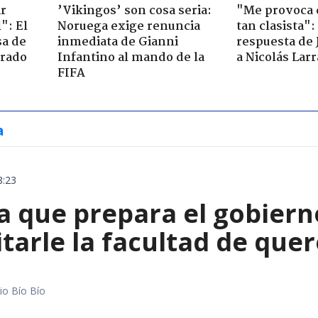
ir
’Vikingos’ son cosa seria:
"Me provoca 
": El
Noruega exige renuncia
tan clasista":
sa de
inmediata de Gianni
respuesta de 
trado
Infantino al mando de la
a Nicolás Lar
FIFA
a
8:23
 que prepara el gobierno
tarle la facultad de quer
io Bío Bío