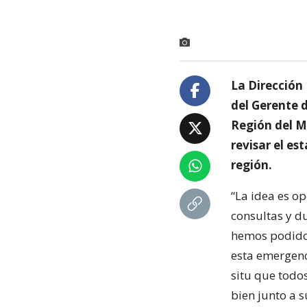
La Dirección 
del Gerente d
Región del Ma
revisar el es
región.
“La idea es op
consultas y d
hemos podido p
esta emergenc
situ que todos
bien junto a s