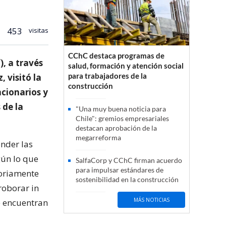
453
visitas
CChC destaca programas de
), a través
salud, formación y atención social
para trabajadores de la
 visitó la
construcción
ncionarios y
 de la
"Una muy buena noticia para
Chile": gremios empresariales
destacan aprobación de la
megarreforma
ender las
gún lo que
SalfaCorp y CChC firman acuerdo
para impulsar estándares de
toriamente
sostenibilidad en la construcción
roborar in
MÁS NOTICIAS
se encuentran