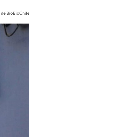
a de BioBioChile