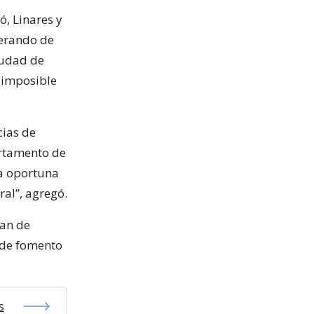
ó, Linares y
perando de
iudad de
 imposible
cias de
artamento de
ma oportuna
al”, agregó.
can de
, de fomento
s