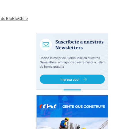
a de BioBioChile