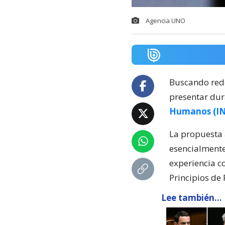
Agencia UNO
Buscando redef
presentar dur
Humanos (I
La propuesta 
esencialmente
experiencia c
Principios de 
Lee también...