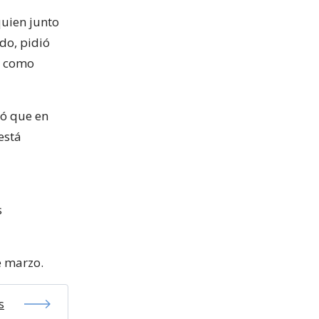
quien junto
do, pidió
s como
mó que en
está
s
e marzo.
s