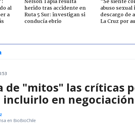
":
Nelson Tapia resulta
"Se siente co
do al
herido tras accidente en
abuso sexual i
er a
Ruta 5 Sur: investigan si
descargo de a
ás
conducía ebrio
La Cruz por au
a
0:53
a de "mitos" las críticas
 incluirlo en negociació
z
nsa en BioBioChile