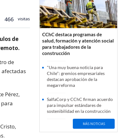
466
visitas
CChC destaca programas de
ulos de
salud, formación y atención social
para trabajadores de la
rremoto.
construcción
tro de
"Una muy buena noticia para
s afectadas
Chile": gremios empresariales
destacan aprobación de la
megarreforma
te Pérez,
SalfaCorp y CChC firman acuerdo
 para
para impulsar estándares de
sostenibilidad en la construcción
MÁS NOTICIAS
Cristo,
s.