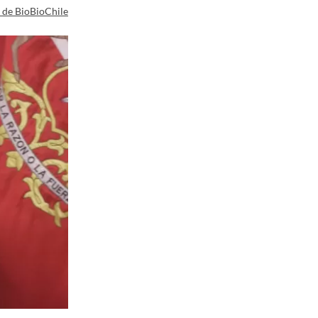
a de BioBioChile