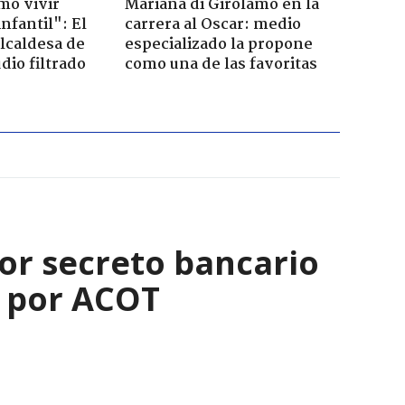
mo vivir
Mariana di Girolamo en la
nfantil": El
carrera al Oscar: medio
lcaldesa de
especializado la propone
dio filtrado
como una de las favoritas
 por secreto bancario
n por ACOT