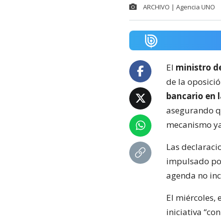
ARCHIVO | Agencia UNO
El
ministro d
de la oposici
bancario en 
asegurando qu
mecanismo ya e
Las declaraci
impulsado por
agenda no inc
El miércoles, 
iniciativa “co