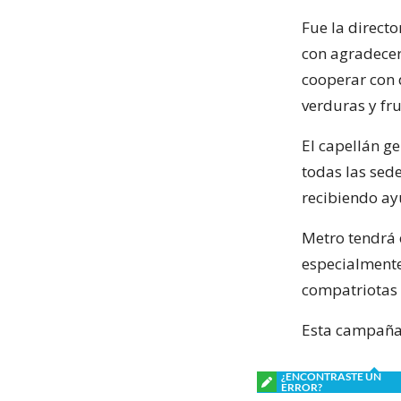
Fue la directo
con agradecer
cooperar con 
verduras y fru
El capellán g
todas las sede
recibiendo ay
Metro tendrá 
especialmente
compatriotas 
Esta campaña 
¿ENCONTRASTE UN
ERROR?