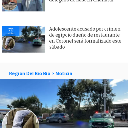
delegado de Kast en Chañaral
Adolescente acusado por crimen
70
visitas
de egipcio dueño de restaurante
en Coronel será formalizado este
sábado
Región Del Bío Bío
> Noticia