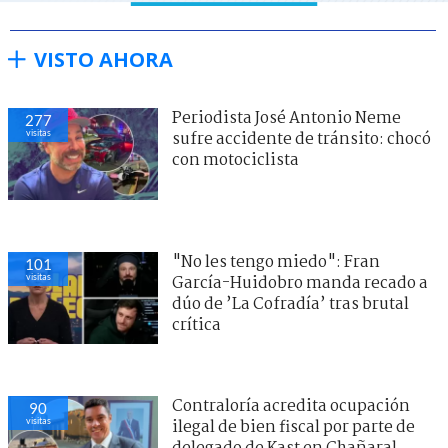
VISTO AHORA
Periodista José Antonio Neme
277
visitas
sufre accidente de tránsito: chocó
con motociclista
"No les tengo miedo": Fran
101
visitas
García-Huidobro manda recado a
dúo de ’La Cofradía’ tras brutal
crítica
Contraloría acredita ocupación
90
visitas
ilegal de bien fiscal por parte de