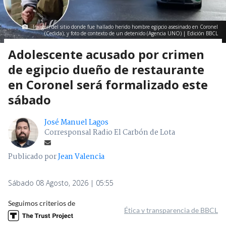
Imagen del sitio donde fue hallado herido hombre egipcio asesinado en Coronel
(Cedida); y foto de contexto de un detenido (Agencia UNO) | Edición BBCL
Adolescente acusado por crimen
de egipcio dueño de restaurante
en Coronel será formalizado este
sábado
José Manuel Lagos
Corresponsal Radio El Carbón de Lota
Publicado por
Jean Valencia
Sábado 08 Agosto, 2026 | 05:55
Seguimos criterios de
Ética y transparencia de BBCL