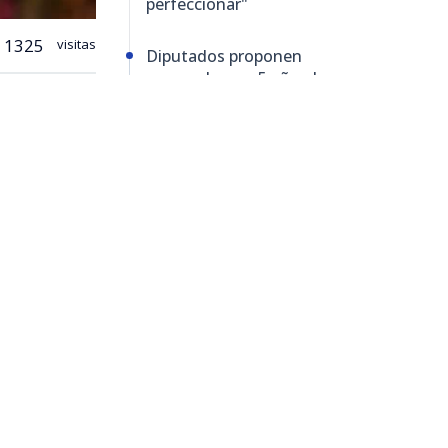
perfeccionar"
1325
visitas
Diputados proponen
suspender por 5 años Ley
Karin mientras Gobierno
prepara cambios al
reglamento
ado por
er por
ta
putado del
 Nacional
arin
ento