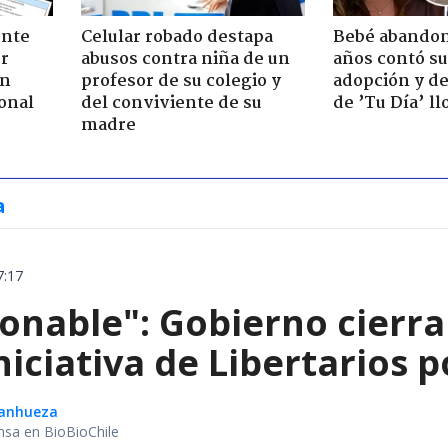
ente
Celular robado destapa
Bebé abandon
or
abusos contra niña de un
años contó su
ón
profesor de su colegio y
adopción y de
onal
del conviviente de su
de ’Tu Día’ l
madre
a
7:17
onable": Gobierno cierra
niciativa de Libertarios p
Sanhueza
nsa en BioBioChile