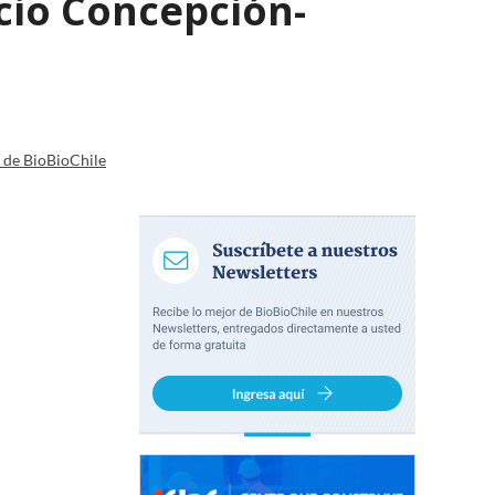
cio Concepción-
a de BioBioChile