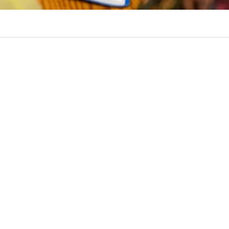
VER RESUMEN
erró definitivamente la puerta al proyecto de ley impuls
 Partido Nacional Libertario (PNL), que buscaba
suspend
 aplicación de la Ley Karin,
al considerar que
no resul
la suspensión de esta normativa.
 fue impulsada por parlamentarios del PNL, junto a un di
licano y un independiente de la bancada de Renovación
Diputados proponen suspender por 5 años Ley K
mientras Gobierno prepara cambios al reglam