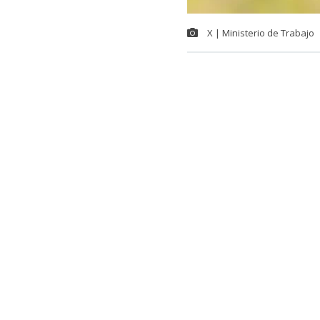
X | Ministerio de Trabajo
El Gobierno c
diputados del
cinco años la
“razonable” 
La iniciativa
Partido Repub
(RN).
Lee también...