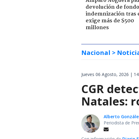
Amparo Noguera pi
devolución de fondo
indemnización tras 
exige más de $500
millones
Nacional
> Notici
Jueves 06 Agosto, 2026 | 14
CGR detect
Natales: 
Alberto Gonzále
Periodista de Pre
Con información de
Diario 