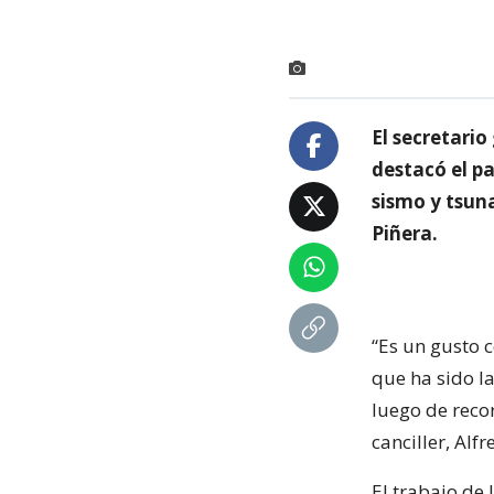
El secretario
destacó el pa
sismo y tsuna
Piñera.
“Es un gusto 
que ha sido l
luego de reco
canciller, Alf
El trabajo de 