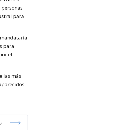
e personas
ustral para
a mandataria
es para
por el
de las más
aparecidos.
s