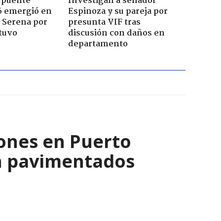
 puente
Investigan a senador
6 emergió en
Espinoza y su pareja por
a Serena por
presunta VIF tras
tuvo
discusión con daños en
departamento
lones en Puerto
n pavimentados