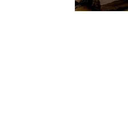
ARCHIVO | Contraloría
La
Contralorí
coordinación
(DOH)
durant
sector Huerto
Según determi
de los camino
de agua potab
La investigaci