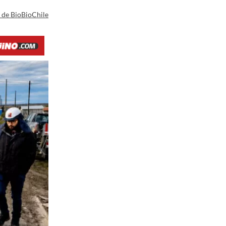
a de BioBioChile