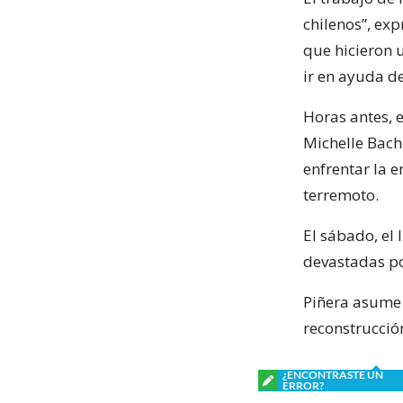
chilenos”, ex
que hicieron u
ir en ayuda d
Horas antes, 
Michelle Bach
enfrentar la e
terremoto.
El sábado, el
devastadas po
Piñera asume 
reconstrucción
¿ENCONTRASTE UN
ERROR?