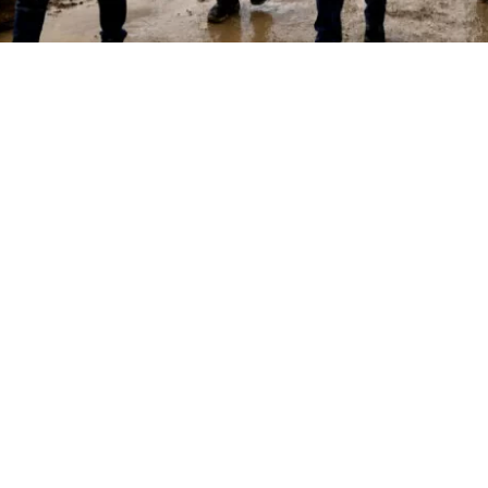
VER RESUMEN
a General de la República
detectó graves problemas de
entre la Dirección de Vialidad y la Dirección de Obras
e la ejecución de dos proyectos
por más de $10.500 mil
s Familiares de Puerto Natales.
nó el organismo, mientras Vialidad avanzaba en el mej
s, la DOH comenzó a romper esas mismas vías para insta
le, provocando daños en obras que aún estaban en ejec
ón se inició tras
una denuncia del senador Alejandro K