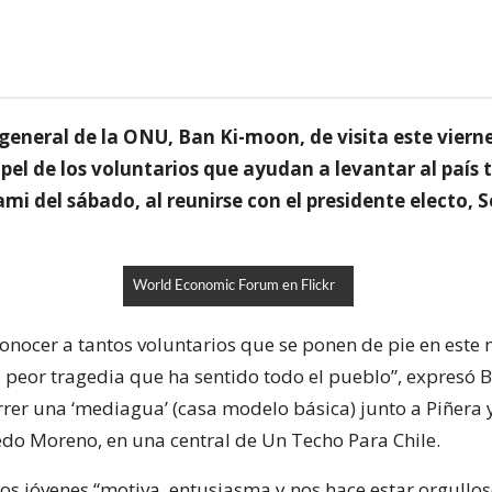
 general de la ONU, Ban Ki-moon, de visita este vierne
pel de los voluntarios que ayudan a levantar al país t
mi del sábado, al reunirse con el presidente electo, 
World Economic Forum en Flickr
conocer a tantos voluntarios que se ponen de pie en est
a peor tragedia que ha sentido todo el pueblo”, expresó 
rrer una ‘mediagua’ (casa modelo básica) junto a Piñera y
redo Moreno, en una central de Un Techo Para Chile.
los jóvenes “motiva, entusiasma y nos hace estar orgullos