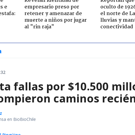
de
Revelan identidad de
Reportan que
s e
empresario preso por
oculto de 192
estafa:
retener y amenazar de
el norte de L
muerte a niños por jugar
lluvias y man
al "rin raja"
conectividad
a
:32
a fallas por $10.500 mil
rompieron caminos recié
z
nsa en BioBioChile
El Pingüino