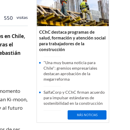
550
visitas
CChC destaca programas de
s en Chile,
salud, formación y atención social
para trabajadores de la
ras el
construcción
Sebastián
"Una muy buena noticia para
Chile": gremios empresariales
destacan aprobación de la
megarreforma
e momento
SalfaCorp y CChC firman acuerdo
para impulsar estándares de
Ban Ki-moon,
sostenibilidad en la construcción
 al futuro
MÁS NOTICIAS
os de ser