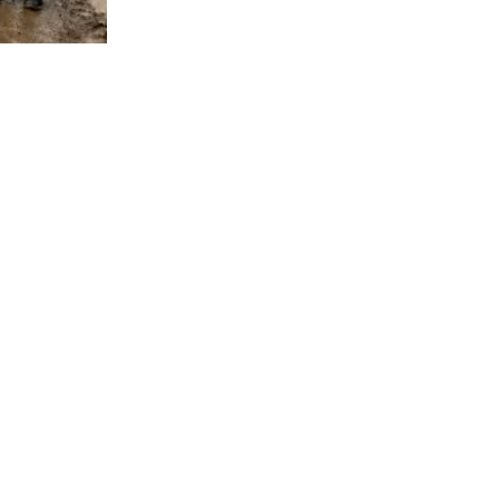
604
visitas
 Hidráulicas
lones
en el
oramiento
lar la red
ución.
usanovic,