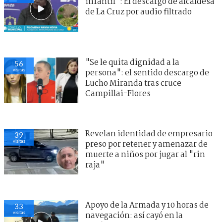
infantil": El descargo de alcaldesa
de La Cruz por audio filtrado
"Se le quita dignidad a la
56
visitas
persona": el sentido descargo de
Lucho Miranda tras cruce
Campillai-Flores
Revelan identidad de empresario
39
visitas
preso por retener y amenazar de
muerte a niños por jugar al "rin
raja"
Apoyo de la Armada y 10 horas de
33
visitas
navegación: así cayó en la