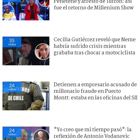
Peñeteñe y arresto de Turrón: así
fue el retorno de Millenium Show
Cecilia Gutiérrez reveló que Neme
35
visitas
habría sufrido crisis mientras
grababa tras chocar a motociclista
Detienen a empresario acusado de
24
visitas
millonario fraude en Puerto
Montt: estaba en las oficinas del SII
"Yo creo que mi tiempo pasó": la
24
visitas
reflexión de Antonio Vodanovic