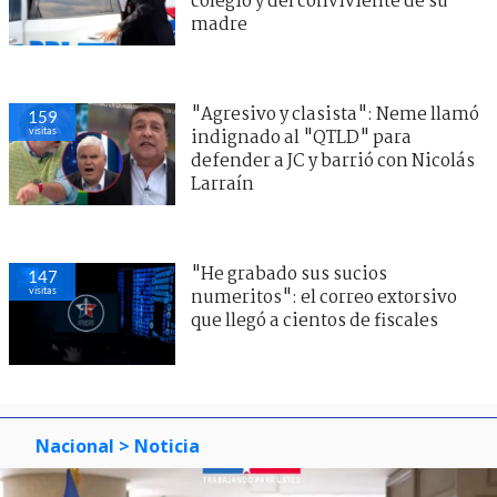
colegio y del conviviente de su
madre
"Agresivo y clasista": Neme llamó
159
visitas
indignado al "QTLD" para
defender a JC y barrió con Nicolás
Larraín
"He grabado sus sucios
147
visitas
numeritos": el correo extorsivo
que llegó a cientos de fiscales
Nacional
> Noticia