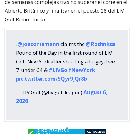
de semanas complejas tras no superar el corte en el
Abierto Británico y finalizar en el puesto 28 del LIV
Golf Reino Unido.
.
@joaconiemann
claims the
@Roshnksa
Round of the Day in the first round of LIV
Golf New York after shooting a bogey-free
7-under 64 💪
#LIVGolfNewYork
pic.twitter.com/SQyr9JQr8b
— LIV Golf (@livgolf_league)
August 6,
2026
¿ENCONTRASTE UN
AVÍSANOS
ERROR?