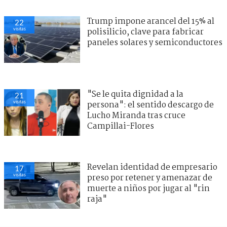
Trump impone arancel del 15% al
22
visitas
polisilicio, clave para fabricar
paneles solares y semiconductores
"Se le quita dignidad a la
21
visitas
persona": el sentido descargo de
Lucho Miranda tras cruce
Campillai-Flores
Revelan identidad de empresario
17
visitas
preso por retener y amenazar de
muerte a niños por jugar al "rin
raja"