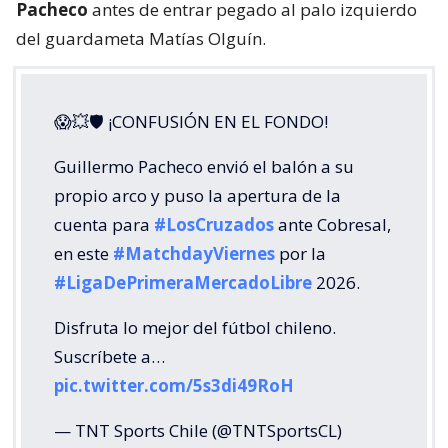
Pacheco
antes de entrar pegado al palo izquierdo
del guardameta Matías Olguín.
😱💥🛡 ¡CONFUSIÓN EN EL FONDO!
Guillermo Pacheco envió el balón a su
propio arco y puso la apertura de la
cuenta para
#LosCruzados
ante Cobresal,
en este
#MatchdayViernes
por la
#LigaDePrimeraMercadoLibre
2026.
Disfruta lo mejor del fútbol chileno.
Suscríbete a…
pic.twitter.com/5s3di49RoH
— TNT Sports Chile (@TNTSportsCL)