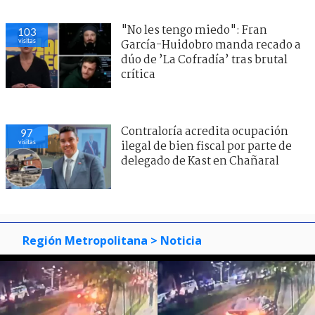
Contraloría acredita ocupación
106
visitas
ilegal de bien fiscal por parte de
delegado de Kast en Chañaral
"No les tengo miedo": Fran
101
visitas
García-Huidobro manda recado a
dúo de ’La Cofradía’ tras brutal
crítica
Región Metropolitana
> Noticia