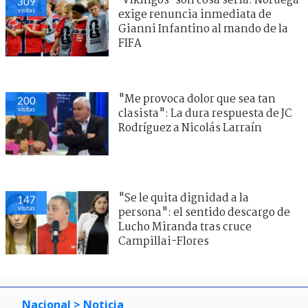
’Vikingos’ son cosa seria: Noruega
309
visitas
exige renuncia inmediata de
Gianni Infantino al mando de la
FIFA
"Me provoca dolor que sea tan
200
visitas
clasista": La dura respuesta de JC
Rodríguez a Nicolás Larraín
"Se le quita dignidad a la
147
visitas
persona": el sentido descargo de
Lucho Miranda tras cruce
Campillai-Flores
Nacional
> Noticia