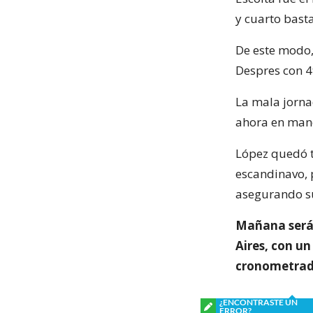
y cuarto basta
De este modo, 
Despres con 49
La mala jorna
ahora en manos
López quedó t
escandinavo, p
asegurando su
Mañana será 
Aires, con un
cronometrad
¿ENCONTRASTE UN
ERROR?