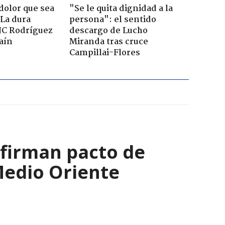
dolor que sea
"Se le quita dignidad a la
 La dura
persona": el sentido
JC Rodríguez
descargo de Lucho
raín
Miranda tras cruce
Campillai-Flores
 firman pacto de
Medio Oriente