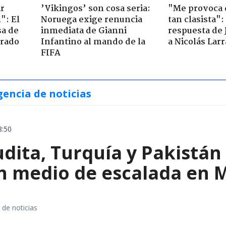
ir
’Vikingos’ son cosa seria:
"Me provoca 
": El
Noruega exige renuncia
tan clasista":
sa de
inmediata de Gianni
respuesta de 
trado
Infantino al mando de la
a Nicolás Lar
FIFA
gencia de noticias
8:50
dita, Turquía y Pakistán
n medio de escalada en 
 de noticias