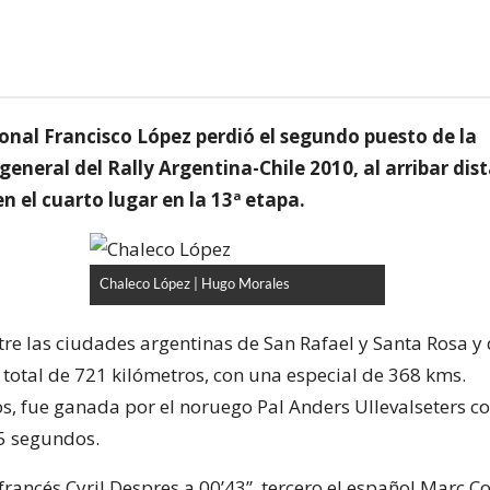
ional Francisco López perdió el segundo puesto de la
 general del Rally Argentina-Chile 2010, al arribar di
en el cuarto lugar en la 13ª etapa.
Chaleco López | Hugo Morales
tre las ciudades argentinas de San Rafael y Santa Rosa y
total de 721 kilómetros, con una especial de 368 kms.
, fue ganada por el noruego Pal Anders Ullevalseters co
5 segundos.
 francés Cyril Despres a 00’43”, tercero el español Marc 