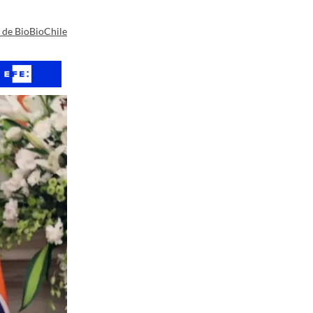
a de BioBioChile