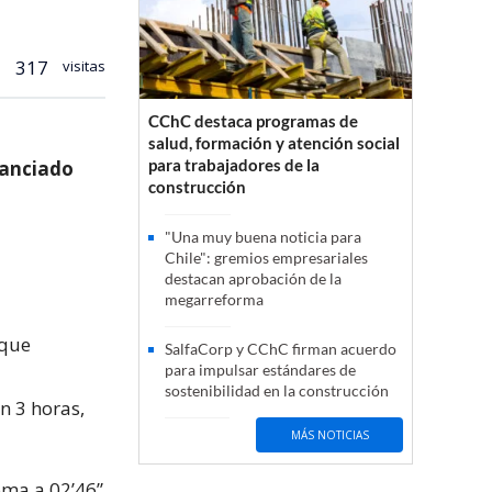
317
visitas
CChC destaca programas de
salud, formación y atención social
para trabajadores de la
stanciado
construcción
"Una muy buena noticia para
Chile": gremios empresariales
destacan aprobación de la
megarreforma
 que
SalfaCorp y CChC firman acuerdo
para impulsar estándares de
sostenibilidad en la construcción
n 3 horas,
MÁS NOTICIAS
Coma a 02’46”