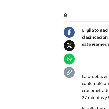
El piloto nac
clasificación
este viernes 
La prueba, en
contempló un 
cronometrados
27 minutos y 
Escolta fue el