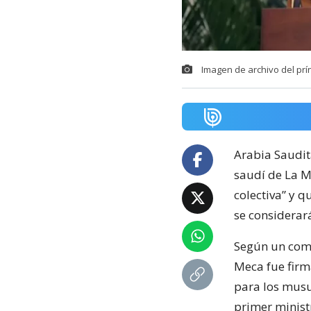
Imagen de archivo del pr
Arabia Saudit
saudí de La M
colectiva” y q
se considerará
Según un comu
Meca fue firm
para los musu
primer ministr