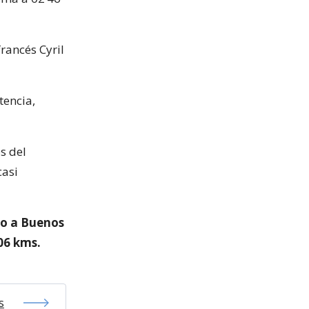
rancés Cyril
tencia,
s del
casi
bo a Buenos
206 kms.
s