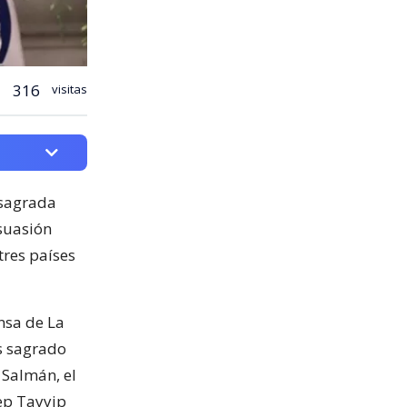
316
visitas
 sagrada
isuasión
tres países
nsa de La
s sagrado
 Salmán, el
cep Tayyip