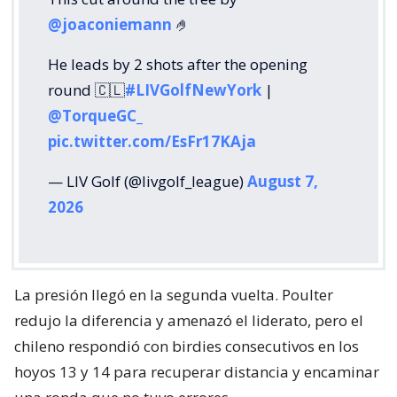
@joaconiemann
🤌
He leads by 2 shots after the opening
round 🇨🇱
#LIVGolfNewYork
|
@TorqueGC_
pic.twitter.com/EsFr17KAja
— LIV Golf (@livgolf_league)
August 7,
2026
La presión llegó en la segunda vuelta. Poulter
redujo la diferencia y amenazó el liderato, pero el
chileno respondió con birdies consecutivos en los
hoyos 13 y 14 para recuperar distancia y encaminar