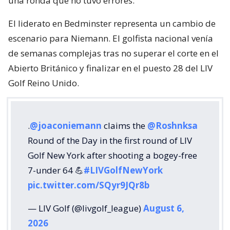
una ronda que no tuvo errores.
El liderato en Bedminster representa un cambio de
escenario para Niemann. El golfista nacional venía
de semanas complejas tras no superar el corte en el
Abierto Británico y finalizar en el puesto 28 del LIV
Golf Reino Unido.
.
@joaconiemann
claims the
@Roshnksa
Round of the Day in the first round of LIV
Golf New York after shooting a bogey-free
7-under 64 💪
#LIVGolfNewYork
pic.twitter.com/SQyr9JQr8b
— LIV Golf (@livgolf_league)
August 6,
2026