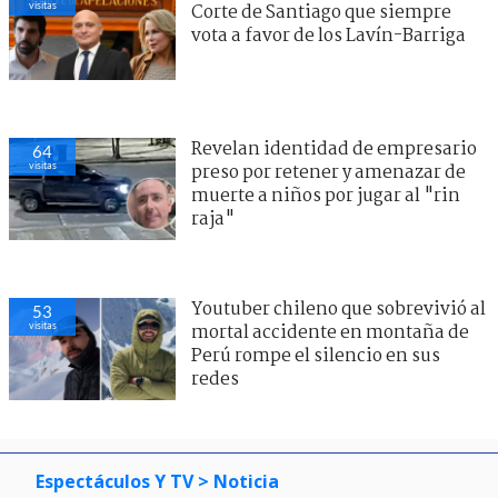
visitas
Corte de Santiago que siempre
vota a favor de los Lavín-Barriga
Revelan identidad de empresario
64
visitas
preso por retener y amenazar de
muerte a niños por jugar al "rin
raja"
Youtuber chileno que sobrevivió al
53
visitas
mortal accidente en montaña de
Perú rompe el silencio en sus
redes
Espectáculos Y TV
> Noticia