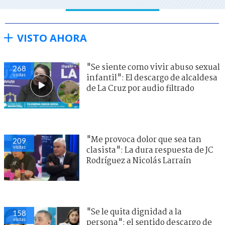
VISTO AHORA
"Se siente como vivir abuso sexual
268
visitas
infantil": El descargo de alcaldesa
de La Cruz por audio filtrado
"Me provoca dolor que sea tan
209
visitas
clasista": La dura respuesta de JC
Rodríguez a Nicolás Larraín
"Se le quita dignidad a la
158
visitas
persona": el sentido descargo de