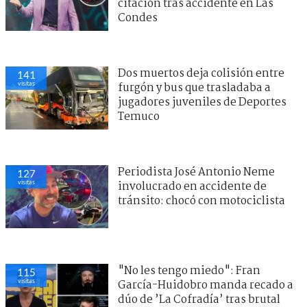
citación tras accidente en Las
Condes
Dos muertos deja colisión entre
141
visitas
furgón y bus que trasladaba a
jugadores juveniles de Deportes
Temuco
Periodista José Antonio Neme
127
visitas
involucrado en accidente de
tránsito: chocó con motociclista
"No les tengo miedo": Fran
115
visitas
García-Huidobro manda recado a
dúo de ’La Cofradía’ tras brutal