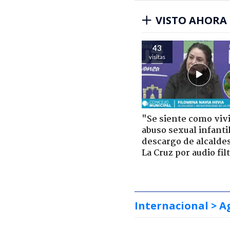
VISTO AHORA
43
visitas
"Se siente como viv
abuso sexual infantil
descargo de alcalde
La Cruz por audio fil
Internacional
> A