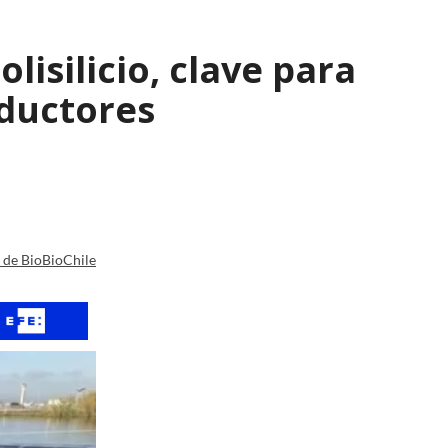
isilicio, clave para
nductores
a de BioBioChile