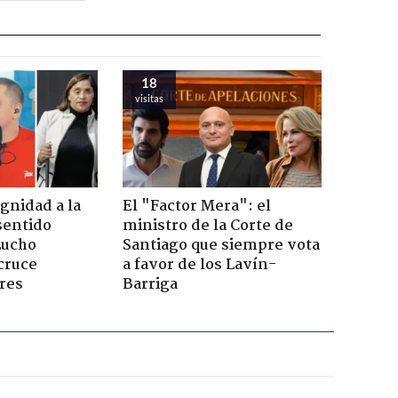
18
visitas
ignidad a la
El "Factor Mera": el
sentido
ministro de la Corte de
Lucho
Santiago que siempre vota
cruce
a favor de los Lavín-
res
Barriga