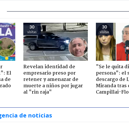
30
30
visitas
visitas
ir
Revelan identidad de
"Se le quita d
": El
empresario preso por
persona": el 
sa de
retener y amenazar de
descargo de 
trado
muerte a niños por jugar
Miranda tras 
al "rin raja"
Campillai-Flo
gencia de noticias