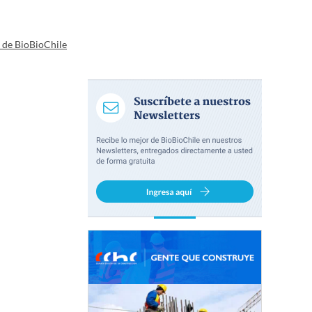
a de BioBioChile