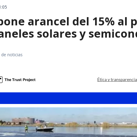
1:05
ne arancel del 15% al pol
paneles solares y semico
 de noticias
a
Ética y transparenci