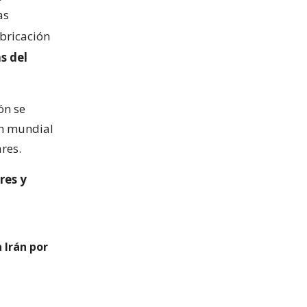
as
abricación
s del
ón se
ón mundial
res.
res y
 Irán por