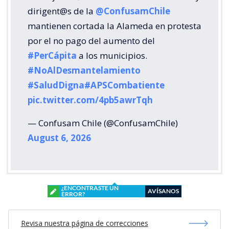
dirigent@s de la
@ConfusamChile
mantienen cortada la Alameda en protesta
por el no pago del aumento del
#PerCápita
a los municipios.
#NoAlDesmantelamiento
#SaludDigna
#APSCombatiente
pic.twitter.com/4pb5awrTqh
— Confusam Chile (@ConfusamChile)
August 6, 2026
¿ENCONTRASTE UN
AVÍSANOS
ERROR?
Revisa nuestra página de correcciones