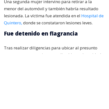
Una segunda mujer intervino para retirar a la
menor del automóvil y también habría resultado
lesionada. La víctima fue atendida en el
Hospital de
Quintero,
donde se constataron lesiones leves.
Fue detenido en flagrancia
Tras realizar diligencias para ubicar al presunto
agresor, este posteriormente llegó hasta la unidad
policial, donde fue identificado y detenido en
flagrancia. El capitán
Miguel Cuevas
explicó que
los antecedentes fueron puestos a disposición de
distintas instancias judiciales.
“A raíz de las diferentes diligencias, posteriormente,
con la finalidad de ubicar al autor.
Esta persona se
presenta en la unidad policial, donde fue