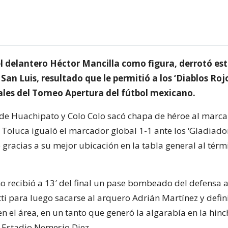
el delantero Héctor Mancilla como figura, derrotó e
 San Luis, resultado que le permitió a los ‘Diablos Roj
ales del Torneo Apertura del fútbol mexicano.
o de Huachipato y Colo Colo sacó chapa de héroe al marcar 
 Toluca igualó el marcador global 1-1 ante los ‘Gladiador
 gracias a su mejor ubicación en la tabla general al térm
o recibió a 13′ del final un pase bombeado del defensa 
ti para luego sacarse al arquero Adrián Martínez y defin
en el área, en un tanto que generó la algarabía en la hin
l Estadio Nemesio Diez.