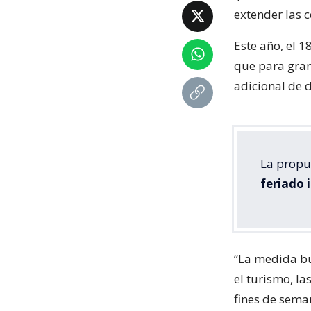
extender las c
Este año, el 
que para gran 
adicional de 
La propu
feriado 
“La medida bu
el turismo, l
fines de sema