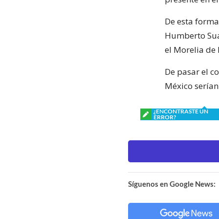
De esta forma
Humberto Suazo
el Morelia de
De pasar el c
México serían
¿ENCONTRASTE UN
ERROR?
Síguenos en Google News: