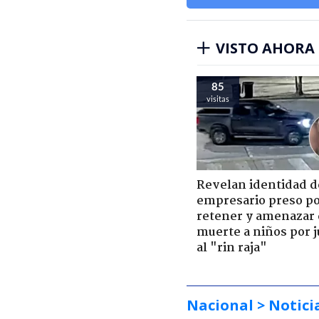
VISTO AHORA
85
visitas
Revelan identidad d
empresario preso p
retener y amenazar
muerte a niños por 
al "rin raja"
Nacional
> Notici