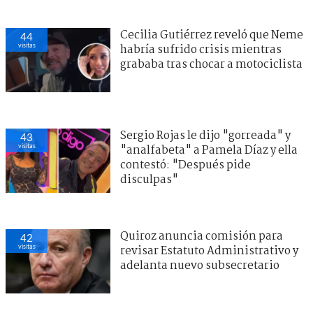
Cecilia Gutiérrez reveló que Neme
44
visitas
habría sufrido crisis mientras
grababa tras chocar a motociclista
Sergio Rojas le dijo "gorreada" y
43
visitas
"analfabeta" a Pamela Díaz y ella
contestó: "Después pide
disculpas"
Quiroz anuncia comisión para
42
visitas
revisar Estatuto Administrativo y
adelanta nuevo subsecretario