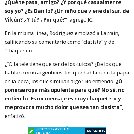
¿Qué te pasa, amigo? ¿Y por qué casualmente
soy yo? ¿Es Danilo? ¿Un niño que viene del sur, de
Vilcún? ¿Y tú? ¿Por qué?”
, agregó JC.
En la misma línea, Rodríguez emplazó a Larraín,
calificando su comentario como “clasista” y de
“chaquetero”.
¿”O la tele tiene que ser de los cuicos? ¿De los que
hablan como argentinos, los que hablan con la papa
en la boca, los que simulan algo? No entiendo.
¿O
ponerse ropa más opulenta para qué? No sé, no
entiendo. Es un mensaje es muy chaquetero y
me provoca mucho dolor que sea tan clasista”
,
enfatizó.
¿ENCONTRASTE UN
AVÍSANOS
ERROR?