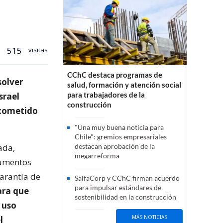
515
visitas
CChC destaca programas de
solver
salud, formación y atención social
para trabajadores de la
srael
construcción
 cometido
"Una muy buena noticia para
Chile": gremios empresariales
ada,
destacan aprobación de la
megarreforma
rgumentos
arantía de
SalfaCorp y CChC firman acuerdo
para impulsar estándares de
ara que
sostenibilidad en la construcción
y uso
MÁS NOTICIAS
l