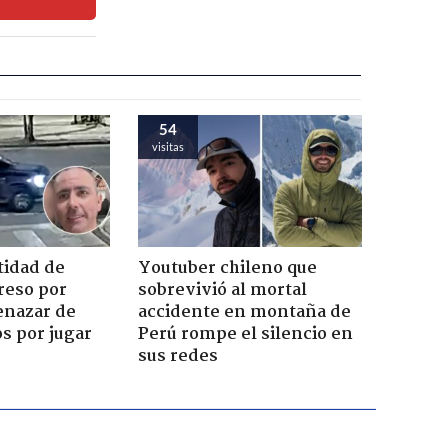
54
visitas
tidad de
Youtuber chileno que
reso por
sobrevivió al mortal
enazar de
accidente en montaña de
s por jugar
Perú rompe el silencio en
sus redes