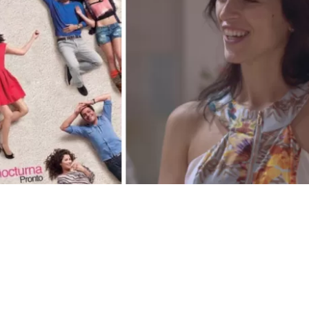
VER RESUMEN
 actriz nacional Paz Bascuñán afirmó que no le cierra la
da de la exitosa teleserie
Soltera otra vez
, donde dio vid