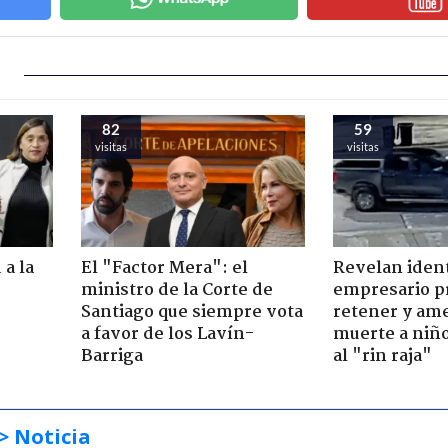
82
59
visitas
visitas
 a la
El "Factor Mera": el
Revelan iden
o
ministro de la Corte de
empresario p
Santiago que siempre vota
retener y am
a favor de los Lavín-
muerte a niño
Barriga
al "rin raja"
> Noticia