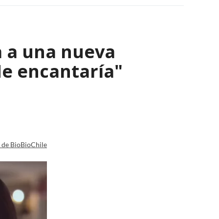
a a una nueva
Me encantaría"
a de BioBioChile