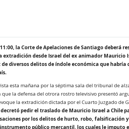
s 11:00, la Corte de Apelaciones de Santiago deberá re
a extradición desde Israel del ex animador Mauricio I
z de diversos delitos de índole económica que habría
ís.
vista esta mañana por la séptima sala del tribunal de alz
a que la defensa del otrora rostro televisivo presentó a
evoque la extradición dictada por el Cuarto Juzgado de G
decretó pedir el traslado de Mauricio Israel a Chile p
aciones por los delitos de hurto, robo, falsificación 
instrumento público mercantil, los cuales le imputo e