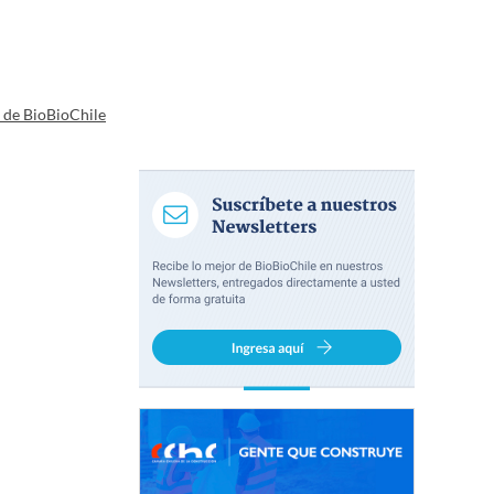
a de BioBioChile