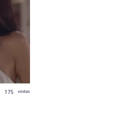
175
visitas
 puerta a una
a a Cristina