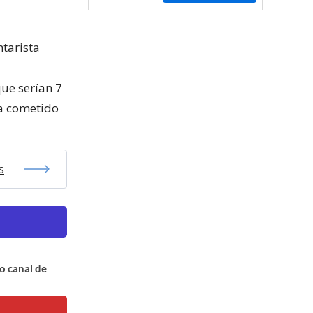
ntarista
que serían 7
ía cometido
s
o canal de