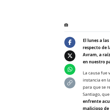
El lunes a la
respecto de l
Avram, a raí
en nuestro pa
La causa fue 
instancia en l
para que se r
Santiago, que
enfrente acus
malicioso de 