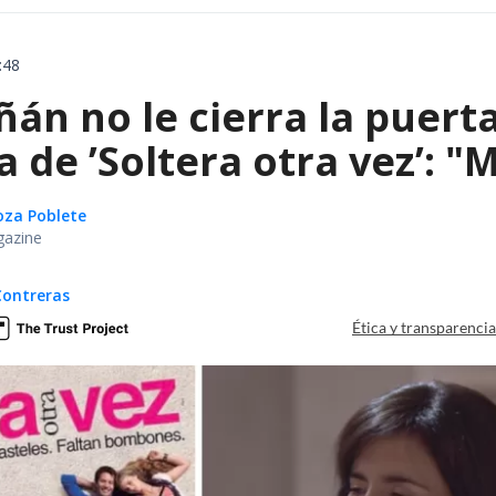
:48
án no le cierra la puert
de ’Soltera otra vez’: "
oza Poblete
gazine
Contreras
Ética y transparenci