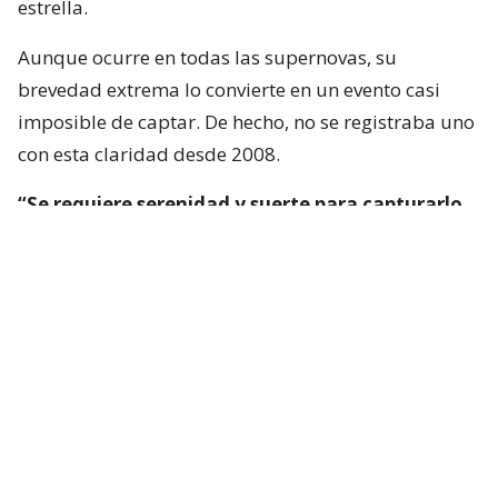
estrella.
Aunque ocurre en todas las supernovas, su
brevedad extrema lo convierte en un evento casi
imposible de captar. De hecho, no se registraba uno
con esta claridad desde 2008.
“Se requiere serenidad y suerte para capturarlo
en tiempo real”
, afirma el autor principal de uno
de los trabajos, Brendan O’Connor, astrónomo de la
Universidad Carnegie Mellon en Pittsburgh.