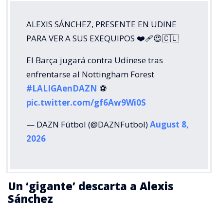
ALEXIS SÁNCHEZ, PRESENTE EN UDINE
PARA VER A SUS EXEQUIPOS ❤️‍🩹😍🇨🇱
El Barça jugará contra Udinese tras
enfrentarse al Nottingham Forest
#LALIGAenDAZN
⚽️
pic.twitter.com/gf6Aw9Wi0S
— DAZN Fútbol (@DAZNFutbol)
August 8,
2026
Un ‘gigante’ descarta a Alexis
Sánchez